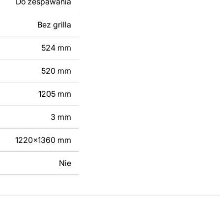
Do zespawania
 modyfikacji według
ktu metalowego
Bez grilla
524 mm
skontaktuj się z nami
520 mm
1205 mm
3 mm
1220x1360 mm
Nie