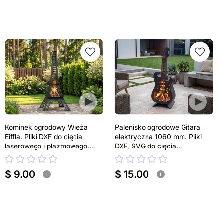
Kominek ogrodowy Wieża
Palenisko ogrodowe Gitara
Eiffla. Pliki DXF do cięcia
elektryczna 1060 mm. Pliki
laserowego i plazmowego.
DXF, SVG do cięcia
Kominek tarasowy
laserowego i plazmowego
$ 9.00
$ 15.00
i
i