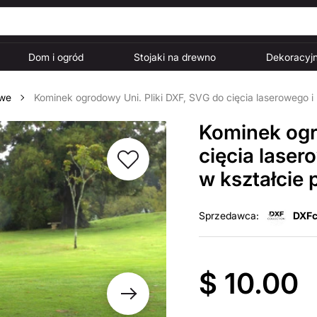
Dom i ogród
Stojaki na drewno
Dekoracyjn
owe
Kominek ogrodowy Uni. Pliki DXF, SVG do cięcia laserowego i
Kominek ogr
cięcia lase
w kształcie 
Sprzedawca:
DXFc
$ 10.00