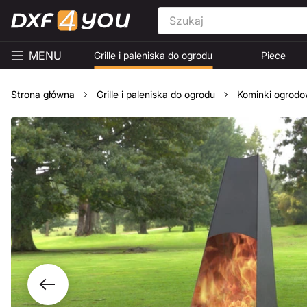
MENU
Grille i paleniska do ogrodu
Piece
Strona główna
Grille i paleniska do ogrodu
Kominki ogrod