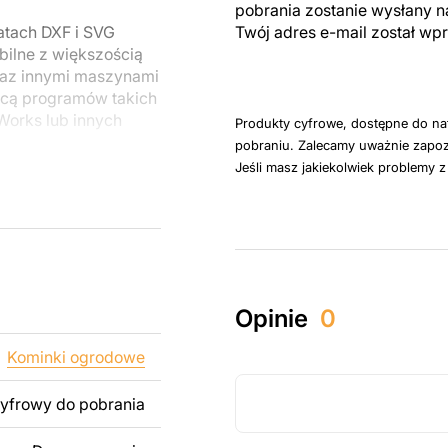
pobrania zostanie wysłany n
atach DXF i SVG
Twój adres e-mail został w
ilne z większością
raz innymi maszynami
cą programów takich
dWorks lub innych
Produkty cyfrowe, dostępne do na
pobraniu. Zalecamy uważnie zapoz
Jeśli masz jakiekolwiek problemy 
u do cięcia
 blachy. Rysunki
 łatwym montażu, aby
któw zarówno do
Opinie
0
ży produktów
pamiętać, że
Kominki ogrodowe
kowanych plików jest
cyfrowy do pobrania
 dodanie tekstu,