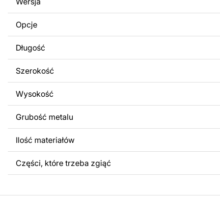
Wersja
obrazów lub logo Twojej firmy albo wprowadzenie innych
Twoich potrzeb. Jeśli potrzebujesz indywidualnego proje
Opcje
produktu, skontaktuj się z nami.
Długość
Jeśli masz jakiekolwiek pytania lub potrzebujesz pomocy, 
w dowolnym momencie – zawsze chętnie pomożemy.
Szerokość
Wysokość
Grubość metalu
Ilość materiałów
Części, które trzeba zgiąć