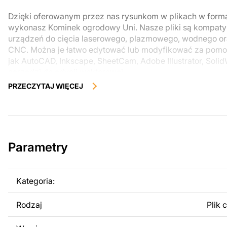
Dzięki oferowanym przez nas rysunkom w plikach w form
wykonasz Kominek ogrodowy Uni. Nasze pliki są kompatyb
urządzeń do cięcia laserowego, plazmowego, wodnego o
CNC. Można je łatwo edytować lub modyfikować za pomo
jak AutoCAD, Inkscape, SheetCam, Adobe Illustrator, Soli
narzędzi do edycji wektorowej.
PRZECZYTAJ WIĘCEJ
Korzystając z tych plików możesz przy pomocy przyrzaąd
samodzielnie stworzyć wysokiej jakości produkt z kawałka
zostały zaprojektowane z myślą o nowoczesnej estetyce i
można było cieszyć się pracą nad swoim projektem.
Parametry
Można używać tych plików do tworzenia gotowych produ
użytku osobistego, jak i komercyjnego, w tym do sprzeda
wykonanych na podstawie tych projektów. Należy jednak 
Kategoria:
odsprzedaż lub udostępnianie oryginalnych bądź zmodyfi
surowo zabronione.
Rodzaj
Plik 
Za dodatkową opłatą możemy dostosować projekt poprzez