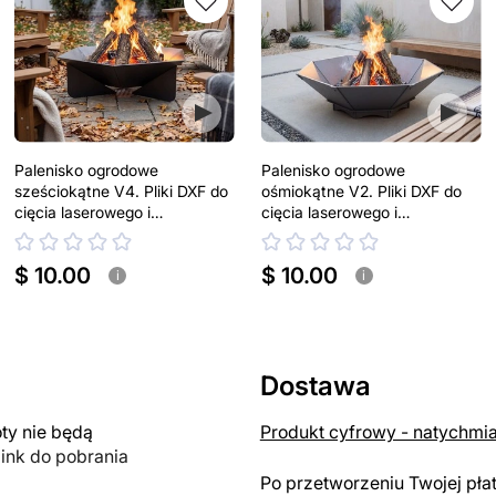
Palenisko ogrodowe
Palenisko ogrodowe
sześciokątne V4. Pliki DXF do
ośmiokątne V2. Pliki DXF do
cięcia laserowego i
cięcia laserowego i
plazmowego
plazmowego
$ 10.00
$ 10.00
i
i
Dostawa
y nie będą
Produkt cyfrowy - natychmi
link do pobrania
Po przetworzeniu Twojej pła