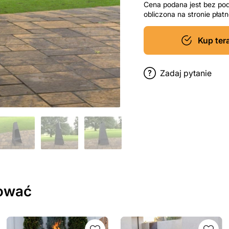
Cena podana jest bez po
obliczona na stronie pła
Kup ter
Zadaj pytanie
sować