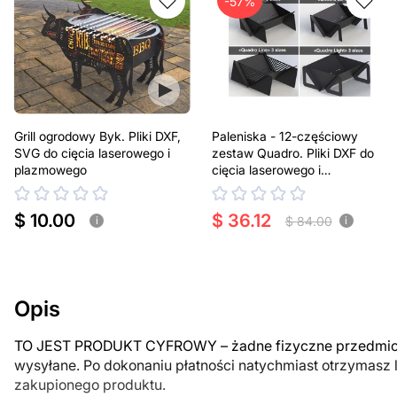
-57%
Grill ogrodowy Byk. Pliki DXF,
Paleniska - 12-częściowy
SVG do cięcia laserowego i
zestaw Quadro. Pliki DXF do
plazmowego
cięcia laserowego i
plazmowego
$ 10.00
$ 36.12
$ 84.00
i
i
Opis
TO JEST PRODUKT CYFROWY – żadne fizyczne przedmiot
wysyłane. Po dokonaniu płatności natychmiast otrzymasz 
zakupionego produktu.