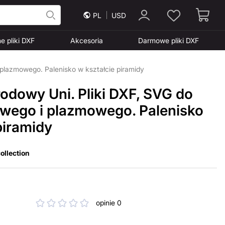
PL
USD
e pliki DXF
Akcesoria
Darmowe pliki DXF
 plazmowego. Palenisko w kształcie piramidy
odowy Uni. Pliki DXF, SVG do
rowego i plazmowego. Palenisko
piramidy
ollection
opinie 0