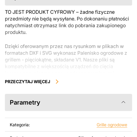
TO JEST PRODUKT CYFROWY – żadne fizyczne
przedmioty nie będą wysyłane. Po dokonaniu płatności
natychmiast otrzymasz link do pobrania zakupionego
produktu.
Dzięki oferowanym przez nas rysunkom w plikach w
formatach DXF i SVG wykonasz Palenisko ogrodowe z
grillem - pięciokątne, składane V1. Nasze pliki są
kompatybilne z większością urządzeń do cięcia
laserowego, plazmowego, wodnego oraz innymi
maszynami CNC. Można je łatwo edytować lub
PRZECZYTAJ WIĘCEJ
modyfikować za pomocą programów takich jak
AutoCAD, Inkscape, SheetCam, Adobe Illustrator,
SolidWorks lub innych narzędzi do edycji wektorowej.
Parametry
Korzystając z tych plików możesz przy pomocy
przyrzaądu do cięcia samodzielnie stworzyć wysokiej
Kategoria:
Grille ogrodowe
jakości produkt z kawałka blachy. Rysunki zostały
zaprojektowane z myślą o nowoczesnej estetyce i