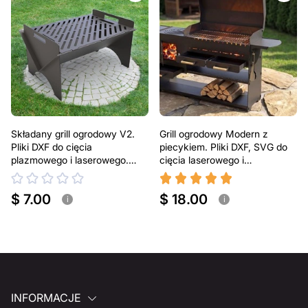
Składany grill ogrodowy V2.
Grill ogrodowy Modern z
Pliki DXF do cięcia
piecykiem. Pliki DXF, SVG do
plazmowego i laserowego.
cięcia laserowego i
Przenośny grill BBQ
plazmowego
$ 7.00
$ 18.00
i
i
INFORMACJE