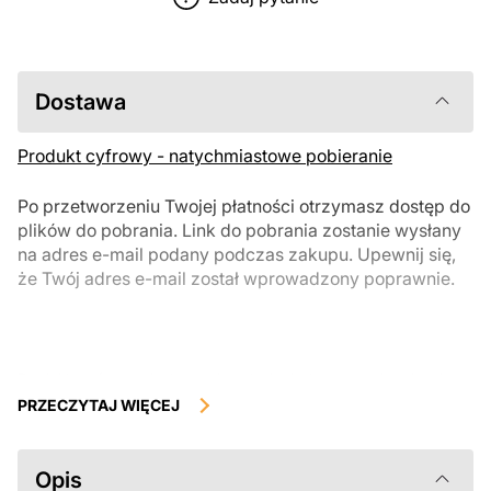
Dostawa
Produkt cyfrowy - natychmiastowe pobieranie
Po przetworzeniu Twojej płatności otrzymasz dostęp do
plików do pobrania. Link do pobrania zostanie wysłany
na adres e-mail podany podczas zakupu. Upewnij się,
że Twój adres e-mail został wprowadzony poprawnie.
Produkty cyfrowe, dostępne do natychmiastowego pobrania, nie
podlegają zwrotowi ani wymianie po ich pobraniu. Zalecamy
PRZECZYTAJ WIĘCEJ
uważnie zapoznać się z opisem produktu i zadać wszystkie pytania
przed zakupem. Jeśli masz jakiekolwiek problemy z zamówieniem,
skontaktuj się bezpośrednio ze sprzedawcą.
Opis