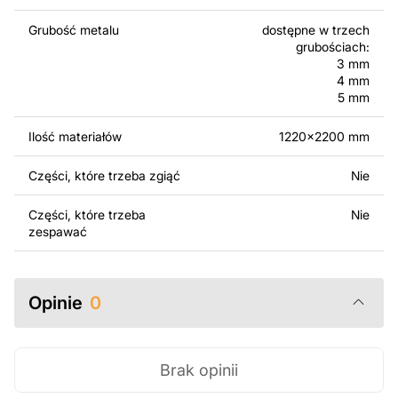
Za dodatkową opłatą możemy dostosować projekt
poprzez dodanie tekstu, obrazów lub logo Twojej firmy
Grubość metalu
dostępne w trzech
albo wprowadzenie innych modyfikacji według Twoich
grubościach:
potrzeb. Jeśli potrzebujesz indywidualnego projektu
3 mm
metalowego produktu, skontaktuj się z nami.
4 mm
5 mm
Jeśli masz jakiekolwiek pytania lub potrzebujesz
Ilość materiałów
1220x2200 mm
pomocy, skontaktuj się z nami w dowolnym momencie –
zawsze chętnie pomożemy.
Części, które trzeba zgiąć
Nie
Części, które trzeba
Nie
zespawać
Opinie
0
Brak opinii