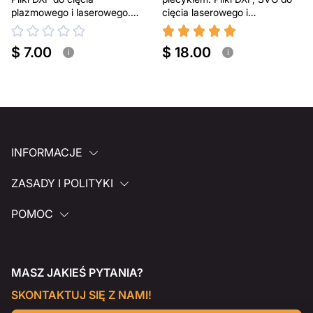
plazmowego i laserowego.
cięcia laserowego i
Przenośny grill BBQ
plazmowego
$ 7.00
$ 18.00
i
i
INFORMACJE
ZASADY I POLITYKI
POMOC
MASZ JAKIEŚ PYTANIA?
SKONTAKTUJ SIĘ Z NAMI!