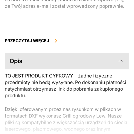
że Twój adres e-mail został wprowadzony poprawnie.
Produkty cyfrowe, dostępne do natychmiastowego pobrania, nie
podlegają zwrotowi ani wymianie po ich pobraniu. Zalecamy
PRZECZYTAJ WIĘCEJ
uważnie zapoznać się z opisem produktu i zadać wszystkie pytania
przed zakupem. Jeśli masz jakiekolwiek problemy z zamówieniem,
skontaktuj się bezpośrednio ze sprzedawcą.
Opis
TO JEST PRODUKT CYFROWY – żadne fizyczne
przedmioty nie będą wysyłane. Po dokonaniu płatności
natychmiast otrzymasz link do pobrania zakupionego
produktu.
Dzięki oferowanym przez nas rysunkom w plikach w
formatach DXF wykonasz Grill ogrodowy Lew. Nasze
pliki są kompatybilne z większością urządzeń do cięcia
laserowego, plazmowego, wodnego oraz innymi