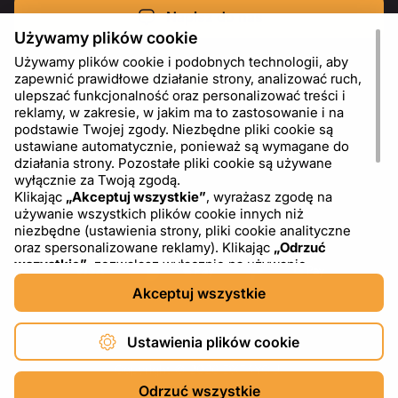
Napisz do nas
Używamy plików cookie
Używamy plików cookie i podobnych technologii, aby
zapewnić prawidłowe działanie strony, analizować ruch,
ulepszać funkcjonalność oraz personalizować treści i
reklamy, w zakresie, w jakim ma to zastosowanie i na
podstawie Twojej zgody. Niezbędne pliki cookie są
ustawiane automatycznie, ponieważ są wymagane do
działania strony. Pozostałe pliki cookie są używane
wyłącznie za Twoją zgodą.
Klikając
„Akceptuj wszystkie”
, wyrażasz zgodę na
używanie wszystkich plików cookie innych niż
PL
USD - US Dollar ($)
niezbędne (ustawienia strony, pliki cookie analityczne
oraz spersonalizowane reklamy). Klikając
„Odrzuć
wszystkie”
, zezwalasz wyłącznie na używanie
niezbędnych plików cookie. Klikając
„Ustawienia plików
Akceptuj wszystkie
cookie”
, możesz wybrać, które kategorie plików cookie
chcesz zaakceptować lub zablokować. Możesz w
dowolnym momencie zmienić lub wycofać swoją zgodę,
Ustawienia plików cookie
korzystając z linku „Ustawienia plików cookie” w dolnej
części strony. Więcej informacji na temat korzystania z
Copyright © 2026 DXF4YOU.
plików cookie, w tym o dostawcach zewnętrznych,
Odrzuć wszystkie