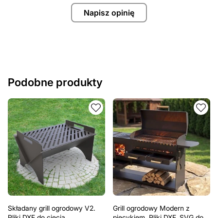
Napisz opinię
Podobne produkty
Składany grill ogrodowy V2.
Grill ogrodowy Modern z
Pliki DXF do cięcia
piecykiem. Pliki DXF, SVG do