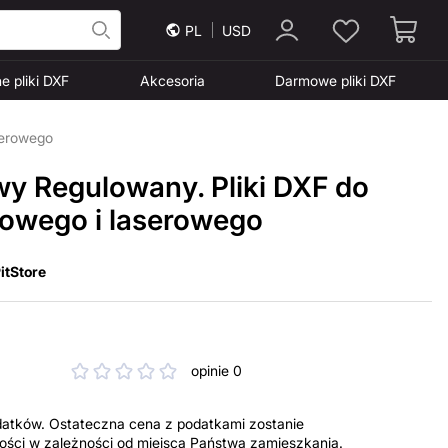
PL
USD
e pliki DXF
Akcesoria
Darmowe pliki DXF
serowego
wy Regulowany. Pliki DXF do
mowego i laserowego
itStore
opinie 0
datków. Ostateczna cena z podatkami zostanie
tności w zależności od miejsca Państwa zamieszkania.