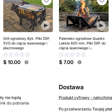
Grill ogrodowy Byk. Pliki DXF,
Palenisko ogrodowe Quadro
SVG do cięcia laserowego i
Lekkie 600 mm. Pliki DXF do
plazmowego
cięcia laserowego i
plazmowego
$ 10.00
$ 7.00
i
i
Dostawa
y nie będą
Produkt cyfrowy - natychmi
link do pobrania
Po przetworzeniu Twojej pła