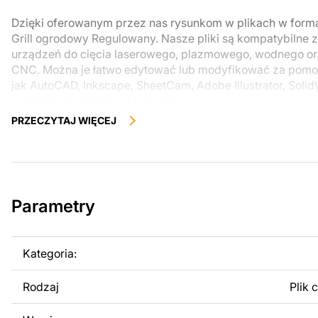
Dzięki oferowanym przez nas rysunkom w plikach w for
Grill ogrodowy Regulowany. Nasze pliki są kompatybilne 
urządzeń do cięcia laserowego, plazmowego, wodnego o
CNC. Można je łatwo edytować lub modyfikować za pomo
jak AutoCAD, Inkscape, SheetCam, Adobe Illustrator, Soli
narzędzi do edycji wektorowej.
PRZECZYTAJ WIĘCEJ
Korzystając z tych plików możesz przy pomocy przyrzaąd
samodzielnie stworzyć wysokiej jakości produkt z kawałka
zostały zaprojektowane z myślą o nowoczesnej estetyce i
można było cieszyć się pracą nad swoim projektem.
Parametry
Można używać tych plików do tworzenia gotowych produ
użytku osobistego, jak i komercyjnego, w tym do sprzeda
wykonanych na podstawie tych projektów. Należy jednak 
Kategoria:
odsprzedaż lub udostępnianie oryginalnych bądź zmodyfi
surowo zabronione.
Rodzaj
Plik 
Za dodatkową opłatą możemy dostosować projekt poprzez