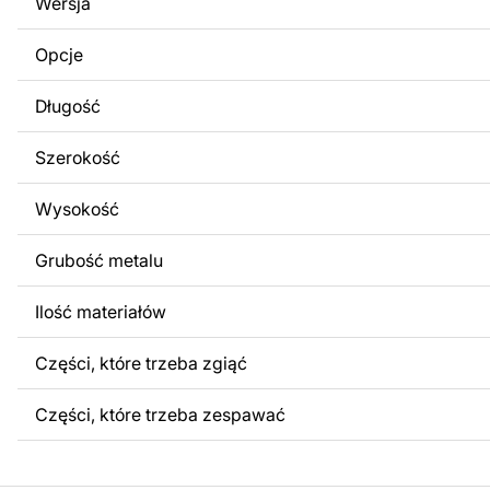
Wersja
obrazów lub logo Twojej firmy albo wprowadzenie innych
Twoich potrzeb. Jeśli potrzebujesz indywidualnego proje
Opcje
produktu, skontaktuj się z nami.
Długość
Jeśli masz jakiekolwiek pytania lub potrzebujesz pomocy, 
w dowolnym momencie – zawsze chętnie pomożemy.
Szerokość
Wysokość
Grubość metalu
Ilość materiałów
Części, które trzeba zgiąć
Części, które trzeba zespawać