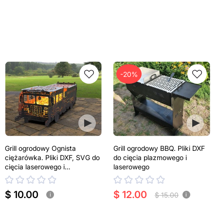
-20%
Grill ogrodowy Ognista
Grill ogrodowy BBQ. Pliki DXF
ciężarówka. Pliki DXF, SVG do
do cięcia plazmowego i
cięcia laserowego i
laserowego
plazmowego
$ 10.00
$ 12.00
$ 15.00
i
i