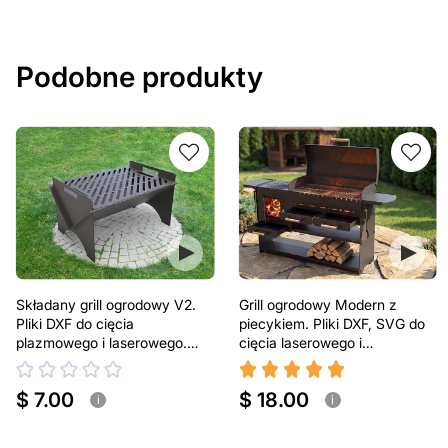
Podobne produkty
Składany grill ogrodowy V2.
Grill ogrodowy Modern z
Pliki DXF do cięcia
piecykiem. Pliki DXF, SVG do
plazmowego i laserowego.
cięcia laserowego i
Przenośny grill BBQ
plazmowego
$ 7.00
$ 18.00
i
i