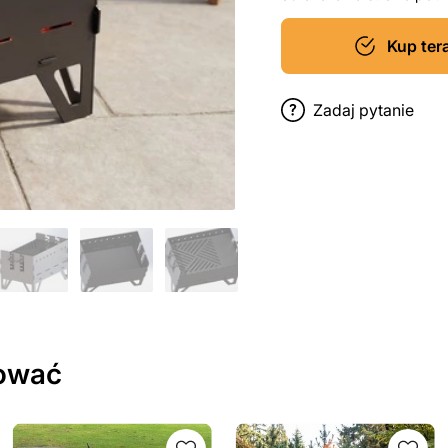
Kup ter
Zadaj pytanie
sować