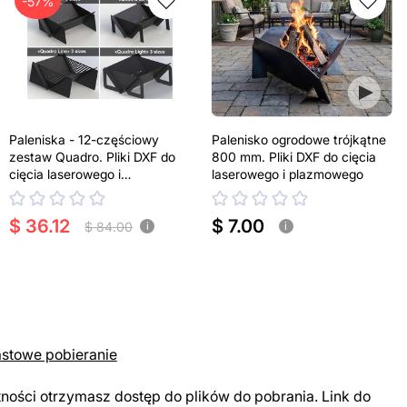
-57%
Paleniska - 12-częściowy
Palenisko ogrodowe trójkątne
zestaw Quadro. Pliki DXF do
800 mm. Pliki DXF do cięcia
cięcia laserowego i
laserowego i plazmowego
plazmowego
$ 36.12
$ 7.00
$ 84.00
i
i
astowe pobieranie
tności otrzymasz dostęp do plików do pobrania. Link do