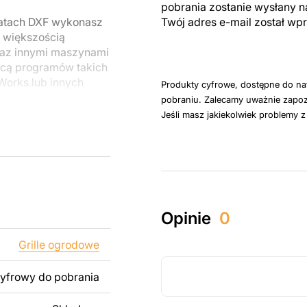
pobrania zostanie wysłany n
matach DXF wykonasz
Twój adres e-mail został w
z większością
raz innymi maszynami
cą programów takich
dWorks lub innych
Produkty cyfrowe, dostępne do na
pobraniu. Zalecamy uważnie zapoz
Jeśli masz jakiekolwiek problemy 
u do cięcia
 blachy. Rysunki
 łatwym montażu, aby
któw zarówno do
Opinie
0
ży produktów
pamiętać, że
Grille ogrodowe
kowanych plików jest
cyfrowy do pobrania
 dodanie tekstu,