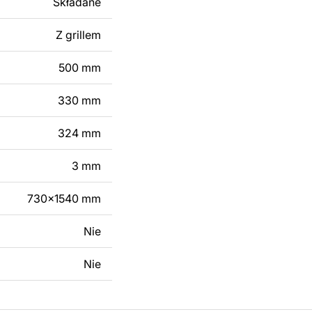
Składane
 modyfikacji według
ktu metalowego
Z grillem
500 mm
skontaktuj się z nami
330 mm
324 mm
3 mm
730x1540 mm
Nie
Nie