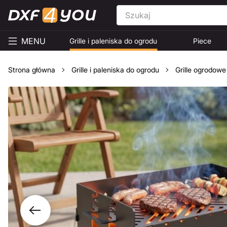
MENU
Grille i paleniska do ogrodu
Piece
Strona główna
Grille i paleniska do ogrodu
Grille ogrodowe