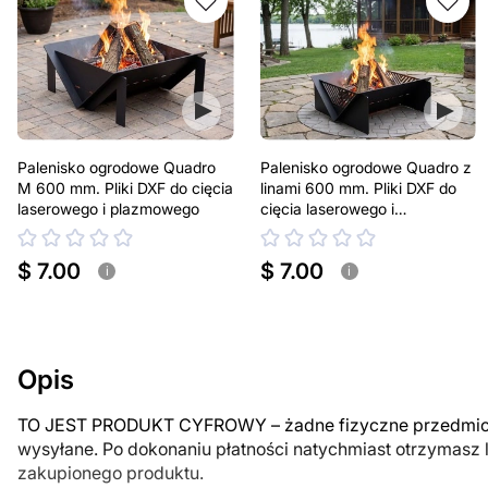
Palenisko ogrodowe Quadro
Palenisko ogrodowe Quadro z
M 600 mm. Pliki DXF do cięcia
linami 600 mm. Pliki DXF do
laserowego i plazmowego
cięcia laserowego i
plazmowego
$ 7.00
$ 7.00
i
i
Opis
TO JEST PRODUKT CYFROWY – żadne fizyczne przedmiot
wysyłane. Po dokonaniu płatności natychmiast otrzymasz 
zakupionego produktu.