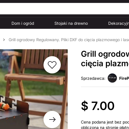
Dom i ogród
Stojaki na drewno
Dekoracyjn
Grill ogrodowy Regulowany. Pliki DXF do cięcia plazmowego i la
Grill ogrodo
cięcia plaz
Sprzedawca:
FireP
$ 7.00
Cena podana jest bez po
obliczona na stronie pła