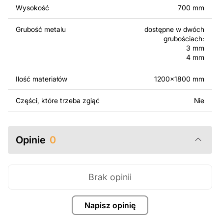
surowo zabronione.
Wysokość
700 mm
Za dodatkową opłatą możemy dostosować projekt
Grubość metalu
dostępne w dwóch
poprzez dodanie tekstu, obrazów lub logo Twojej firmy
grubościach:
albo wprowadzenie innych modyfikacji według Twoich
3 mm
potrzeb. Jeśli potrzebujesz indywidualnego projektu
4 mm
metalowego produktu, skontaktuj się z nami.
Ilość materiałów
1200x1800 mm
Jeśli masz jakiekolwiek pytania lub potrzebujesz
Części, które trzeba zgiąć
Nie
pomocy, skontaktuj się z nami w dowolnym momencie –
zawsze chętnie pomożemy.
Opinie
0
Brak opinii
Napisz opinię