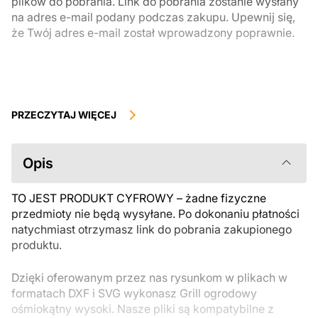
plików do pobrania. Link do pobrania zostanie wysłany
na adres e-mail podany podczas zakupu. Upewnij się,
że Twój adres e-mail został wprowadzony poprawnie.
Produkty cyfrowe, dostępne do natychmiastowego pobrania, nie
podlegają zwrotowi ani wymianie po ich pobraniu. Zalecamy
PRZECZYTAJ WIĘCEJ
uważnie zapoznać się z opisem produktu i zadać wszystkie pytania
przed zakupem. Jeśli masz jakiekolwiek problemy z zamówieniem,
skontaktuj się bezpośrednio ze sprzedawcą.
Opis
TO JEST PRODUKT CYFROWY – żadne fizyczne
przedmioty nie będą wysyłane. Po dokonaniu płatności
natychmiast otrzymasz link do pobrania zakupionego
produktu.
Dzięki oferowanym przez nas rysunkom w plikach w
formatach DXF i SVG wykonasz Grill ogrodowy
ośmiokątny wysoki. Nasze pliki są kompatybilne z