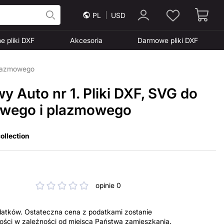
PL
USD
e pliki DXF
Akcesoria
Darmowe pliki DXF
 plazmowego
wy Auto nr 1. Pliki DXF, SVG do
rowego i plazmowego
ollection
opinie 0
datków. Ostateczna cena z podatkami zostanie
tności w zależności od miejsca Państwa zamieszkania.