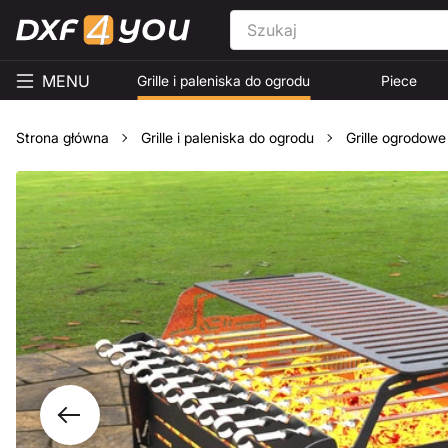
MENU
Grille i paleniska do ogrodu
Piece
Strona główna
Grille i paleniska do ogrodu
Grille ogrodowe