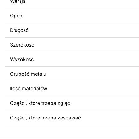
Wersja
obrazów lub logo Twojej firmy albo wprowadzenie innych
Twoich potrzeb. Jeśli potrzebujesz indywidualnego proje
Opcje
produktu, skontaktuj się z nami.
Długość
Jeśli masz jakiekolwiek pytania lub potrzebujesz pomocy, 
w dowolnym momencie – zawsze chętnie pomożemy.
Szerokość
Wysokość
Grubość metalu
Ilość materiałów
Części, które trzeba zgiąć
Części, które trzeba zespawać