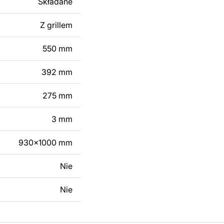
Składane
 modyfikacji według
ktu metalowego
Z grillem
550 mm
skontaktuj się z nami
392 mm
275 mm
3 mm
930x1000 mm
Nie
Nie