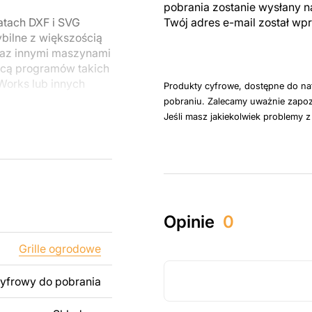
pobrania zostanie wysłany n
atach DXF i SVG
Twój adres e-mail został w
ybilne z większością
raz innymi maszynami
cą programów takich
dWorks lub innych
Produkty cyfrowe, dostępne do na
pobraniu. Zalecamy uważnie zapoz
Jeśli masz jakiekolwiek problemy 
u do cięcia
 blachy. Rysunki
 łatwym montażu, aby
któw zarówno do
Opinie
0
ży produktów
pamiętać, że
Grille ogrodowe
kowanych plików jest
cyfrowy do pobrania
 dodanie tekstu,