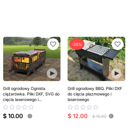
-20%
Grill ogrodowy Ognista
Grill ogrodowy BBQ. Pliki DXF
ciężarówka. Pliki DXF, SVG do
do cięcia plazmowego i
cięcia laserowego i
laserowego
plazmowego
$ 10.00
$ 12.00
$ 15.00
i
i