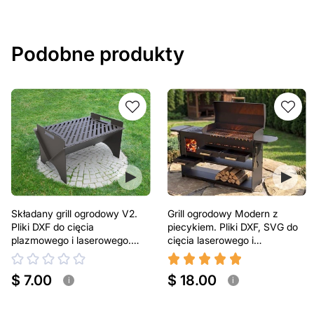
Podobne produkty
Składany grill ogrodowy V2.
Grill ogrodowy Modern z
Pliki DXF do cięcia
piecykiem. Pliki DXF, SVG do
plazmowego i laserowego.
cięcia laserowego i
Przenośny grill BBQ
plazmowego
$ 7.00
$ 18.00
i
i