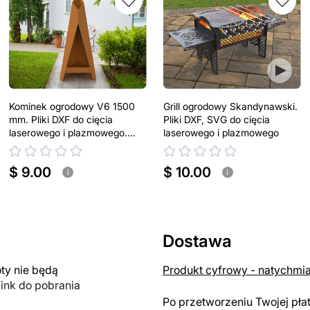
Kominek ogrodowy V6 1500
Grill ogrodowy Skandynawski.
mm. Pliki DXF do cięcia
Pliki DXF, SVG do cięcia
laserowego i plazmowego.
laserowego i plazmowego
Kominek tarasowy
$ 9.00
$ 10.00
i
i
Dostawa
y nie będą
Produkt cyfrowy - natychmi
link do pobrania
Po przetworzeniu Twojej pła