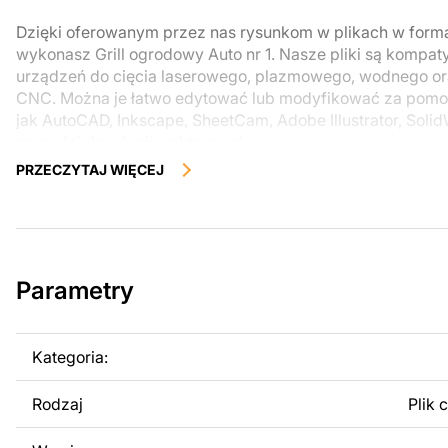
Dzięki oferowanym przez nas rysunkom w plikach w form
wykonasz Grill ogrodowy Auto nr 1. Nasze pliki są kompat
urządzeń do cięcia laserowego, plazmowego, wodnego o
CNC. Można je łatwo edytować lub modyfikować za pomo
jak AutoCAD, Inkscape, SheetCam, Adobe Illustrator, Soli
narzędzi do edycji wektorowej.
PRZECZYTAJ WIĘCEJ
Korzystając z tych plików możesz przy pomocy przyrzaąd
samodzielnie stworzyć wysokiej jakości produkt z kawałka
zostały zaprojektowane z myślą o nowoczesnej estetyce i
można było cieszyć się pracą nad swoim projektem.
Parametry
Można używać tych plików do tworzenia gotowych produ
użytku osobistego, jak i komercyjnego, w tym do sprzeda
wykonanych na podstawie tych projektów. Należy jednak 
Kategoria:
odsprzedaż lub udostępnianie oryginalnych bądź zmodyfi
surowo zabronione.
Rodzaj
Plik 
Za dodatkową opłatą możemy dostosować projekt poprzez