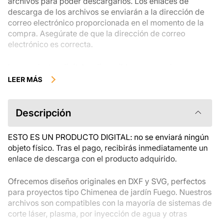
archivos para poder descargarlos. Los enlaces de
descarga de los archivos se enviarán a la dirección de
correo electrónico proporcionada en el momento de la
compra. Asegúrate de que la dirección de correo
electrónico es correcta.
Los productos digitales disponibles para su descarga
instantánea no se pueden devolver, cambiar ni cancelar
LEER MÁS
una vez descargados. Te recomendamos que revises la
descripción del producto atentamente antes de
comprarlo y que te pongas en contacto con nosotros si
Descripción
tienes alguna duda. Si tienes problemas con el pedido,
ponte en contacto directamente con el vendedor.
ESTO ES UN PRODUCTO DIGITAL: no se enviará ningún
objeto físico. Tras el pago, recibirás inmediatamente un
enlace de descarga con el producto adquirido.
Ofrecemos diseños originales en DXF y SVG, perfectos
para proyectos tipo Chimenea de jardín Fuego. Nuestros
archivos son compatibles con la mayoría de sistemas de
corte láser, plasma, por inyección de agua y otras