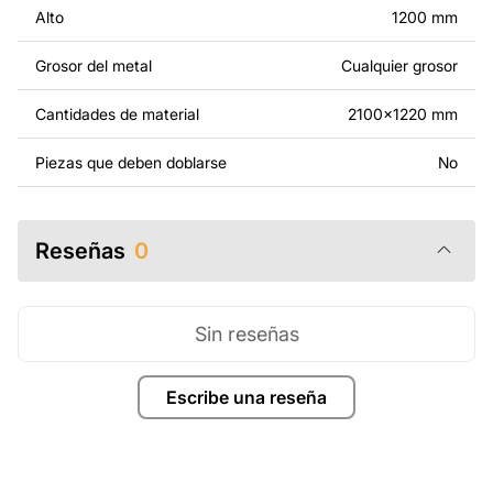
haciendo otros cambios para que se adapte a tus
Alto
1200 mm
necesidades. Si necesitas un diseño personalizado de
un producto de metal, ponte en contacto con nosotros.
Grosor del metal
Cualquier grosor
Si tienes alguna pregunta o necesitas ayuda, ponte en
Cantidades de material
2100x1220 mm
contacto con nosotros en cualquier momento: estamos
siempre listos para ayudarte.
Piezas que deben doblarse
No
Reseñas
0
Sin reseñas
Escribe una reseña