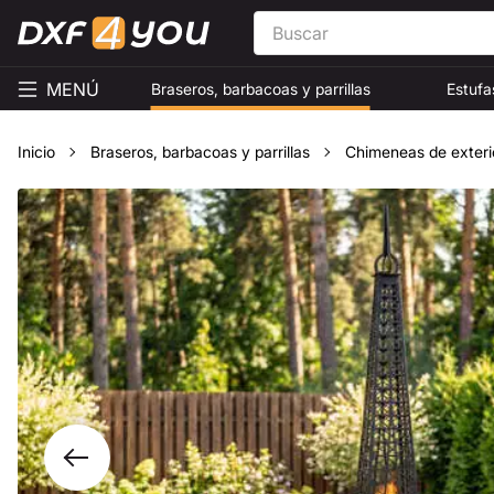
MENÚ
Braseros, barbacoas y parrillas
Estufa
Inicio
Braseros, barbacoas y parrillas
Chimeneas de exteri