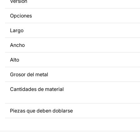
Versión
a tus necesidades. Si necesitas un diseño personalizado d
metal, ponte en contacto con nosotros.
Opciones
Si tienes alguna pregunta o necesitas ayuda, ponte en con
Largo
cualquier momento: estamos siempre listos para ayudarte.
Ancho
Alto
Grosor del metal
Cantidades de material
Piezas que deben doblarse