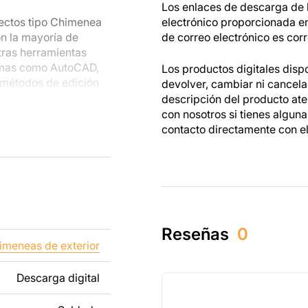
Los enlaces de descarga de l
yectos tipo Chimenea
electrónico proporcionada e
on la mayoría de
de correo electrónico es corr
tras herramientas
amas como AutoCAD,
Los productos digitales disp
 métodos de edición
devolver, cambiar ni cancel
descripción del producto at
con nosotros si tienes algun
s metálicas, podrás
contacto directamente con e
s están hechos para
as mientras trabajas
dos tanto para un uso
tos creados a partir
Reseñas
0
ibido revender o
imeneas de exterior
Descarga digital
ñadiendo texto,
os para que se adapte