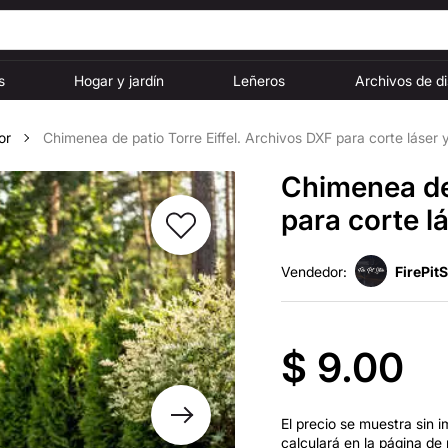
s
Hogar y jardín
Leñeros
Archivos de d
or
Chimenea de patio Torre Eiffel. Archivos DXF para corte láser
Chimenea de 
para corte l
Vendedor:
FirePit
$ 9.00
El precio se muestra sin i
calculará en la página de