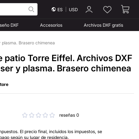
ES
USD
iseño DXF
Accesorios
Archivos DXF gratis
 y plasma. Brasero chimenea
patio Torre Eiffel. Archivos DXF
áser y plasma. Brasero chimenea
Store
reseñas 0
mpuestos. El precio final, incluidos los impuestos, se
 pago según su lugar de residencia.