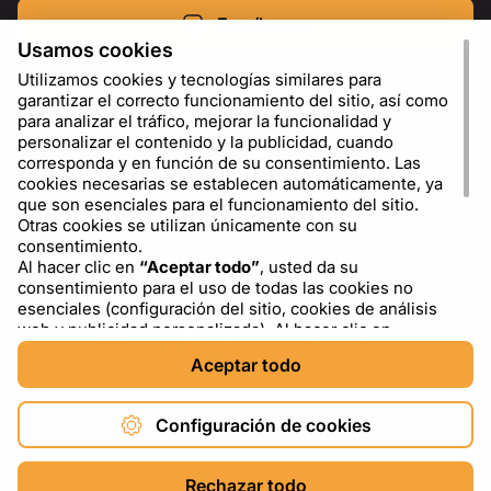
Escríbenos
Usamos cookies
Utilizamos cookies y tecnologías similares para
garantizar el correcto funcionamiento del sitio, así como
para analizar el tráfico, mejorar la funcionalidad y
personalizar el contenido y la publicidad, cuando
corresponda y en función de su consentimiento. Las
cookies necesarias se establecen automáticamente, ya
que son esenciales para el funcionamiento del sitio.
Otras cookies se utilizan únicamente con su
consentimiento.
Al hacer clic en
“Aceptar todo”
, usted da su
ES
USD - US Dollar ($)
consentimiento para el uso de todas las cookies no
esenciales (configuración del sitio, cookies de análisis
web y publicidad personalizada). Al hacer clic en
“Rechazar todo”
, usted permite el uso únicamente de
Aceptar todo
las cookies necesarias. Al hacer clic en
“Configuración
de cookies”
, puede elegir qué categorías de cookies
permitir o bloquear. Puede cambiar o retirar su
Configuración de cookies
consentimiento en cualquier momento a través del
enlace “Configuración de cookies” en la parte inferior del
Copyright © 2026 DXF4YOU.
sitio. Para obtener más información sobre el uso de
Rechazar todo