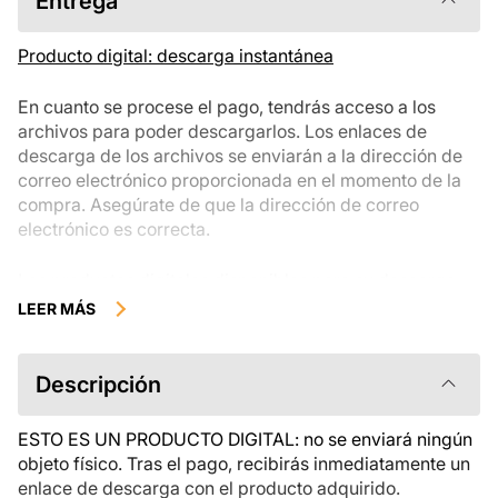
Entrega
Producto digital: descarga instantánea
En cuanto se procese el pago, tendrás acceso a los
archivos para poder descargarlos. Los enlaces de
descarga de los archivos se enviarán a la dirección de
correo electrónico proporcionada en el momento de la
compra. Asegúrate de que la dirección de correo
electrónico es correcta.
Los productos digitales disponibles para su descarga
instantánea no se pueden devolver, cambiar ni cancelar
LEER MÁS
una vez descargados. Te recomendamos que revises la
descripción del producto atentamente antes de
comprarlo y que te pongas en contacto con nosotros si
Descripción
tienes alguna duda. Si tienes problemas con el pedido,
ponte en contacto directamente con el vendedor.
ESTO ES UN PRODUCTO DIGITAL: no se enviará ningún
objeto físico. Tras el pago, recibirás inmediatamente un
enlace de descarga con el producto adquirido.