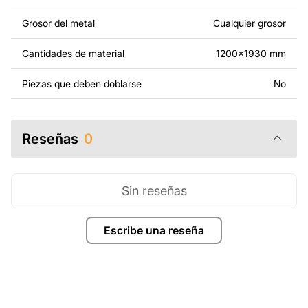
necesidades. Si necesitas un diseño personalizado de
un producto de metal, ponte en contacto con nosotros.
Grosor del metal
Cualquier grosor
Si tienes alguna pregunta o necesitas ayuda, ponte en
Cantidades de material
1200x1930 mm
contacto con nosotros en cualquier momento: estamos
siempre listos para ayudarte.
Piezas que deben doblarse
No
Reseñas
0
Sin reseñas
Escribe una reseña