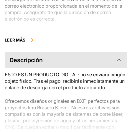
correo electrónico proporcionada en el momento de la
compra. Asegúrate de que la dirección de correo
electrónico es correcta.
Los productos digitales disponibles para su descarga
instantánea no se pueden devolver, cambiar ni cancelar
LEER MÁS
una vez descargados. Te recomendamos que revises la
descripción del producto atentamente antes de
comprarlo y que te pongas en contacto con nosotros si
Descripción
tienes alguna duda. Si tienes problemas con el pedido,
ponte en contacto directamente con el vendedor.
ESTO ES UN PRODUCTO DIGITAL: no se enviará ningún
objeto físico. Tras el pago, recibirás inmediatamente un
enlace de descarga con el producto adquirido.
Ofrecemos diseños originales en DXF, perfectos para
proyectos tipo Brasero Klever. Nuestros archivos son
compatibles con la mayoría de sistemas de corte láser,
plasma, por inyección de agua y otras herramientas
CNC. Se pueden editar o modificar fácilmente con