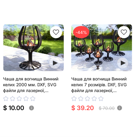
-44%
Чаша для вогнища Винний
Чаша для вогнища Винний
келих 2000 мм. DXF, SVG
келих 7 розмірів. DXF, SVG
файли для лазерної,
файли для лазерної,
плазмової різки
плазмової різки
$ 10.00
$ 39.20
$ 70.00
i
i