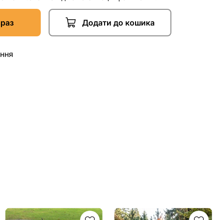
араз
Додати до кошика
ання