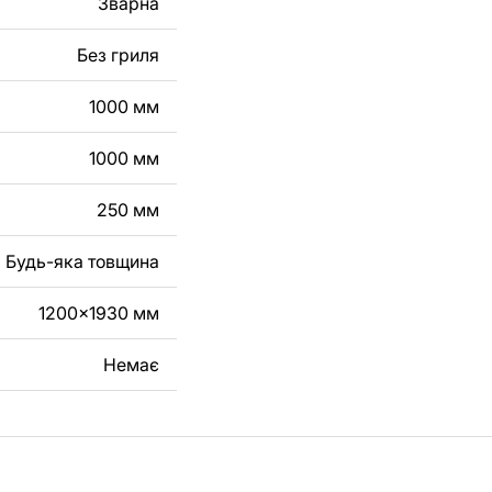
Зварна
робу з металу для
Без гриля
га, зв'яжіться з
1000 мм
1000 мм
250 мм
Будь-яка товщина
1200x1930 мм
Немає