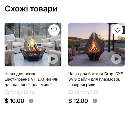
Схожі товари
Чаша для вогню
Чаша для багаття Drop. DXF,
шестигранна V1. DXF файли
SVG файли для плазмової,
для лазерної, плазмової
лазерної різки
різки
$ 10.00
$ 12.00
i
i