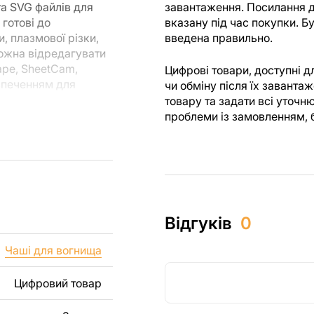
та SVG файлів для
завантаження. Посилання д
 готові до
вказану під час покупки. 
, плазмової різки,
введена правильно.
можна відредагувати
ape, SheetCam,
Цифрові товари, доступні 
езпеченням для
чи обміну після їх завант
товару та задати всі уточн
проблеми із замовленням, 
ля різання, ви
я створені з
 ви могли
м.
их виробів як для
Відгуків
0
 включаючи продаж
уємо, що перепродаж
Чаші для вогнища
лів заборонені.
Цифровий товар
, зображення,
і виробу. Якщо вам