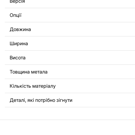
Версія
потрібно, щоб ми виконали індивідуальне креслення ви
вас, будь ласка, зв'яжіться з нами.
Опції
Якщо у вас залишилися питання або вам потрібна допомо
Довжина
нами в будь-який час, ми завжди готові допомогти.
Ширина
Висота
Товщина метала
Кількість матеріалу
Деталі, які потрібно зігнути