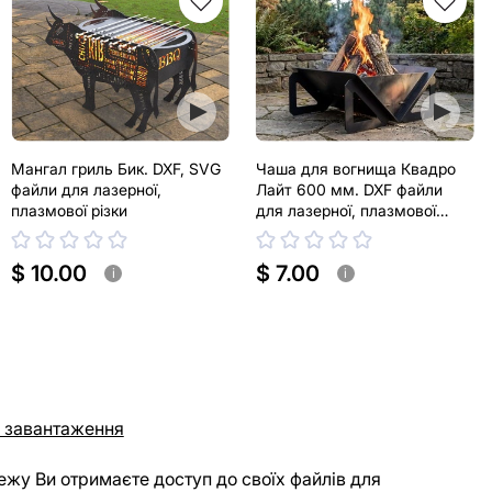
Мангал гриль Бик. DXF, SVG
Чаша для вогнища Квадро
файли для лазерної,
Лайт 600 мм. DXF файли
плазмової різки
для лазерної, плазмової
різки
$ 10.00
$ 7.00
i
i
 завантаження
ежу Ви отримаєте доступ до своїх файлів для