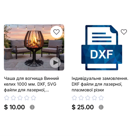
Чаша для вогнища Винний
Індивідуальне замовлення.
келих 1000 мм. DXF, SVG
DXF файли для лазерної,
файли для лазерної,
плазмової різки
плазмової різки
$ 10.00
$ 25.00
i
i