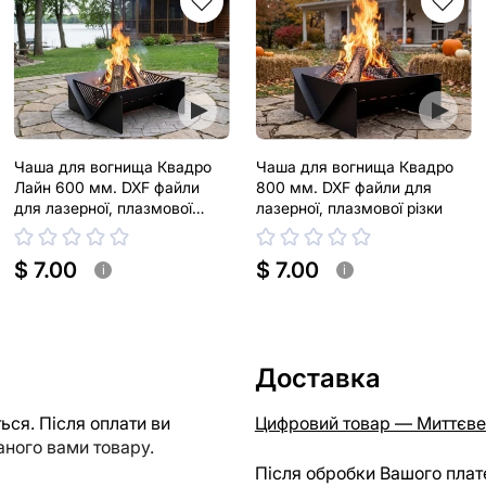
Чаша для вогнища Квадро
Чаша для вогнища Квадро
Лайн 600 мм. DXF файли
800 мм. DXF файли для
для лазерної, плазмової
лазерної, плазмової різки
різки
$ 7.00
$ 7.00
i
i
Доставка
ся. Після оплати ви
Цифровий товар — Миттєве
ного вами товару.
Після обробки Вашого плат