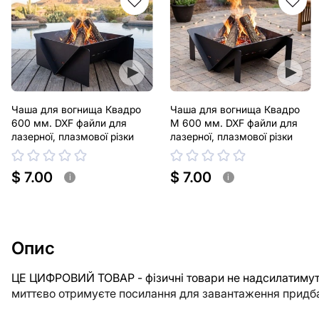
Чаша для вогнища Квадро
Чаша для вогнища Квадро
600 мм. DXF файли для
М 600 мм. DXF файли для
лазерної, плазмової різки
лазерної, плазмової різки
$ 7.00
$ 7.00
i
i
Опис
ЦЕ ЦИФРОВИЙ ТОВАР - фізичні товари не надсилатимуть
миттєво отримуєте посилання для завантаження придба