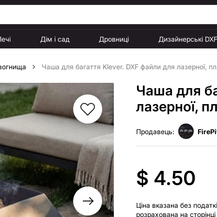
Печі
Дім і сад
Дровниці
Дизайнерські DX
 вогнища
Чаша для багаття Klever. DXF файли для лазерної, пл
Чаша для ба
лазерної, п
Продавець:
FireP
$ 4.50
Ціна вказана без податк
розрахована на сторінц