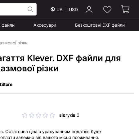
UA
USD
F файли
Аксесуари
Безкоштовні DXF файли
азмової різки
гаття Klever. DXF файли для
лазмової різки
itStore
відгуків 0
ів. Остаточна ціна з урахуванням податків буде
і оплати залежно від вашого місця проживання.