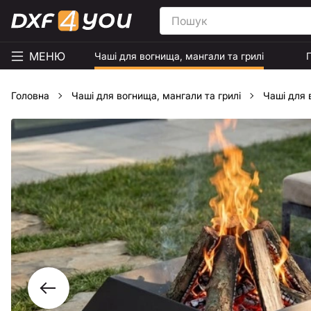
МЕНЮ
Чаші для вогнища, мангали та грилі
Головна
Чаші для вогнища, мангали та грилі
Чаші для