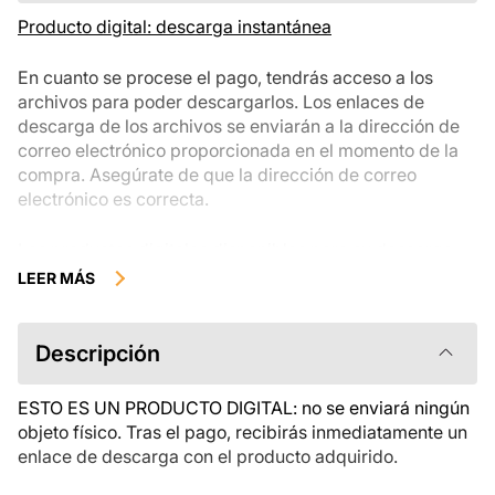
Producto digital: descarga instantánea
En cuanto se procese el pago, tendrás acceso a los
archivos para poder descargarlos. Los enlaces de
descarga de los archivos se enviarán a la dirección de
correo electrónico proporcionada en el momento de la
compra. Asegúrate de que la dirección de correo
electrónico es correcta.
Los productos digitales disponibles para su descarga
instantánea no se pueden devolver, cambiar ni cancelar
LEER MÁS
una vez descargados. Te recomendamos que revises la
descripción del producto atentamente antes de
comprarlo y que te pongas en contacto con nosotros si
Descripción
tienes alguna duda. Si tienes problemas con el pedido,
ponte en contacto directamente con el vendedor.
ESTO ES UN PRODUCTO DIGITAL: no se enviará ningún
objeto físico. Tras el pago, recibirás inmediatamente un
enlace de descarga con el producto adquirido.