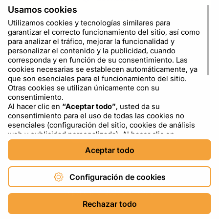
Usamos cookies
Utilizamos cookies y tecnologías similares para
garantizar el correcto funcionamiento del sitio, así como
para analizar el tráfico, mejorar la funcionalidad y
personalizar el contenido y la publicidad, cuando
corresponda y en función de su consentimiento. Las
cookies necesarias se establecen automáticamente, ya
que son esenciales para el funcionamiento del sitio.
Otras cookies se utilizan únicamente con su
consentimiento.
Al hacer clic en
“Aceptar todo”
, usted da su
ES
USD - US Dollar ($)
consentimiento para el uso de todas las cookies no
esenciales (configuración del sitio, cookies de análisis
web y publicidad personalizada). Al hacer clic en
“Rechazar todo”
, usted permite el uso únicamente de
Aceptar todo
las cookies necesarias. Al hacer clic en
“Configuración
de cookies”
, puede elegir qué categorías de cookies
permitir o bloquear. Puede cambiar o retirar su
Configuración de cookies
consentimiento en cualquier momento a través del
enlace “Configuración de cookies” en la parte inferior del
Copyright © 2026 DXF4YOU.
sitio. Para obtener más información sobre el uso de
Rechazar todo
cookies, incluida información sobre proveedores
externos, puede consultar nuestra
Política de cookies
y