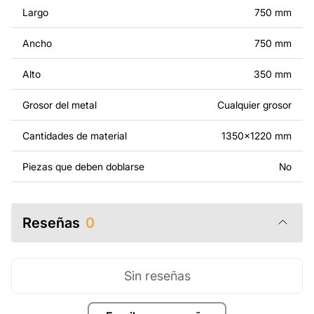
modificados.
Largo
750 mm
Por un precio adicional, podemos personalizar el diseño
Ancho
750 mm
añadiendo texto, imágenes o el logo de tu empresa, o
haciendo otros cambios para que se adapte a tus
Alto
350 mm
necesidades. Si necesitas un diseño personalizado de
un producto de metal, ponte en contacto con nosotros.
Grosor del metal
Cualquier grosor
Si tienes alguna pregunta o necesitas ayuda, ponte en
Cantidades de material
1350x1220 mm
contacto con nosotros en cualquier momento: estamos
siempre listos para ayudarte.
Piezas que deben doblarse
No
Reseñas
0
Sin reseñas