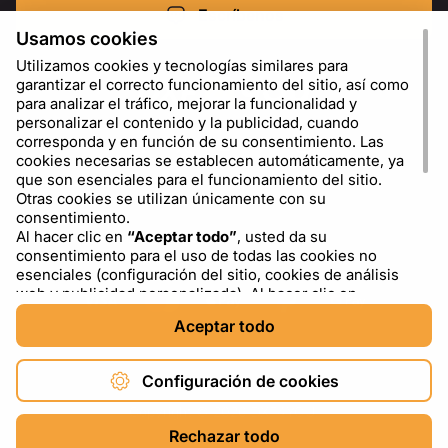
Escríbenos
Usamos cookies
Utilizamos cookies y tecnologías similares para
garantizar el correcto funcionamiento del sitio, así como
para analizar el tráfico, mejorar la funcionalidad y
personalizar el contenido y la publicidad, cuando
corresponda y en función de su consentimiento. Las
cookies necesarias se establecen automáticamente, ya
que son esenciales para el funcionamiento del sitio.
Otras cookies se utilizan únicamente con su
consentimiento.
Al hacer clic en
“Aceptar todo”
, usted da su
ES
USD - US Dollar ($)
consentimiento para el uso de todas las cookies no
esenciales (configuración del sitio, cookies de análisis
web y publicidad personalizada). Al hacer clic en
“Rechazar todo”
, usted permite el uso únicamente de
Aceptar todo
las cookies necesarias. Al hacer clic en
“Configuración
de cookies”
, puede elegir qué categorías de cookies
permitir o bloquear. Puede cambiar o retirar su
Configuración de cookies
consentimiento en cualquier momento a través del
enlace “Configuración de cookies” en la parte inferior del
Copyright © 2026 DXF4YOU.
sitio. Para obtener más información sobre el uso de
Rechazar todo
cookies, incluida información sobre proveedores