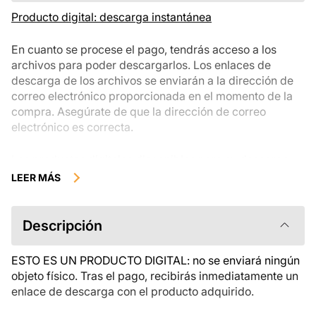
Producto digital: descarga instantánea
En cuanto se procese el pago, tendrás acceso a los
archivos para poder descargarlos. Los enlaces de
descarga de los archivos se enviarán a la dirección de
correo electrónico proporcionada en el momento de la
compra. Asegúrate de que la dirección de correo
electrónico es correcta.
Los productos digitales disponibles para su descarga
instantánea no se pueden devolver, cambiar ni cancelar
LEER MÁS
una vez descargados. Te recomendamos que revises la
descripción del producto atentamente antes de
comprarlo y que te pongas en contacto con nosotros si
Descripción
tienes alguna duda. Si tienes problemas con el pedido,
ponte en contacto directamente con el vendedor.
ESTO ES UN PRODUCTO DIGITAL: no se enviará ningún
objeto físico. Tras el pago, recibirás inmediatamente un
enlace de descarga con el producto adquirido.