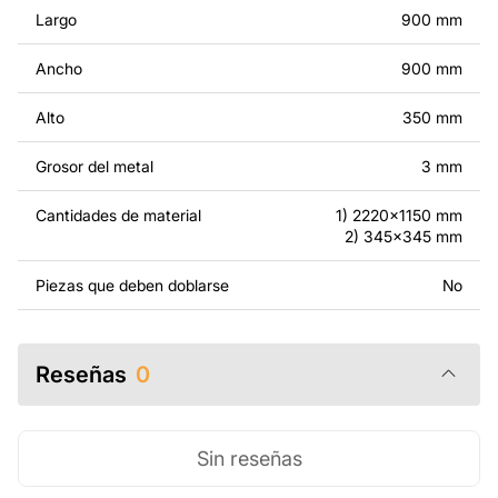
modificados.
Largo
900 mm
Por un precio adicional, podemos personalizar el diseño
Ancho
900 mm
añadiendo texto, imágenes o el logo de tu empresa, o
haciendo otros cambios para que se adapte a tus
Alto
350 mm
necesidades. Si necesitas un diseño personalizado de
un producto de metal, ponte en contacto con nosotros.
Grosor del metal
3 mm
Si tienes alguna pregunta o necesitas ayuda, ponte en
Cantidades de material
1) 2220x1150 mm
contacto con nosotros en cualquier momento: estamos
2) 345x345 mm
siempre listos para ayudarte.
Piezas que deben doblarse
No
Reseñas
0
Sin reseñas