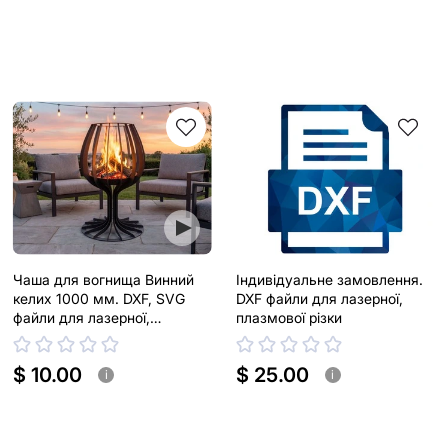
Чаша для вогнища Винний
Індивідуальне замовлення.
келих 1000 мм. DXF, SVG
DXF файли для лазерної,
файли для лазерної,
плазмової різки
плазмової різки
$ 10.00
$ 25.00
i
i