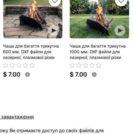
Чаша для багаття трикутна
Чаша для багаття трикутна
600 мм. DXF файли для
1000 мм. DXF файли для
лазерної, плазмової різки
лазерної, плазмової різки
$ 7.00
$ 7.00
i
i
 завантаження
ежу Ви отримаєте доступ до своїх файлів для