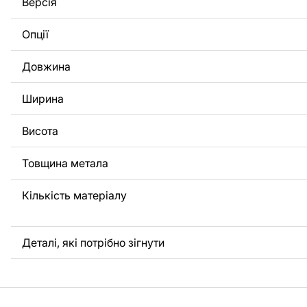
Версія
потрібно, щоб ми виконали індивідуальне креслення ви
вас, будь ласка, зв'яжіться з нами.
Опції
Якщо у вас залишилися питання або вам потрібна допомо
Довжина
нами в будь-який час, ми завжди готові допомогти.
Ширина
Висота
Товщина метала
Кількість матеріалу
Деталі, які потрібно зігнути