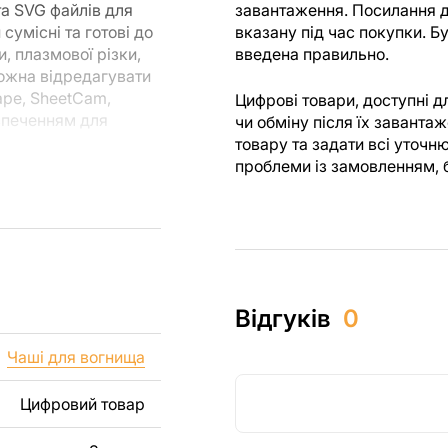
та SVG файлів для
завантаження. Посилання д
сумісні та готові до
вказану під час покупки. 
, плазмової різки,
введена правильно.
можна відредагувати
ape, SheetCam,
Цифрові товари, доступні 
езпеченням для
чи обміну після їх завант
товару та задати всі уточн
проблеми із замовленням, 
ля різання, ви
я створені з
 ви могли
м.
их виробів як для
Відгуків
0
 включаючи продаж
уємо, що перепродаж
Чаші для вогнища
лів заборонені.
Цифровий товар
, зображення,
і виробу. Якщо вам