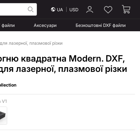
UA
USD
F файли
Аксесуари
Безкоштовні DXF файли
ля лазерної, плазмової різки
огню квадратна Modern. DXF,
ля лазерної, плазмової різки
llection
 V1