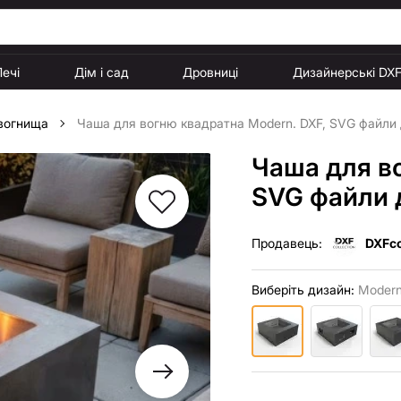
Печі
Дім і сад
Дровниці
Дизайнерські DX
 вогнища
Чаша для вогню квадратна Modern. DXF, SVG файли д
Чаша для в
SVG файли д
Продавець:
DXFco
Виберіть дизайн:
Modern