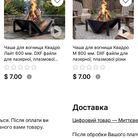
Чаша для вогнища Квадро
Чаша для вогнища Квадро
Лайт 600 мм. DXF файли
М 800 мм. DXF файли для
для лазерної, плазмової
лазерної, плазмової різки
різки
$ 7.00
$ 7.00
i
i
Доставка
ся. Після оплати ви
Цифровий товар — Миттєве
ного вами товару.
Після обробки Вашого плат