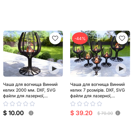
-44%
Чаша для вогнища Винний
Чаша для вогнища Винний
келих 2000 мм. DXF, SVG
келих 7 розмірів. DXF, SVG
файли для лазерної,
файли для лазерної,
плазмової різки
плазмової різки
$ 10.00
$ 39.20
$ 70.00
i
i