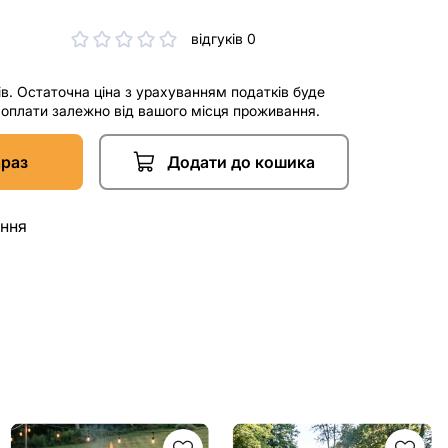
відгуків 0
ів. Остаточна ціна з урахуванням податків буде
і оплати залежно від вашого місця проживання.
араз
Додати до кошика
ання