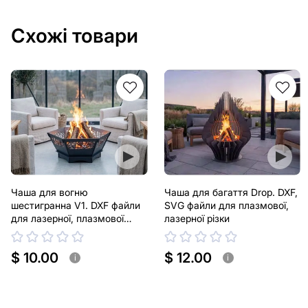
Схожі товари
Чаша для вогню
Чаша для багаття Drop. DXF,
шестигранна V1. DXF файли
SVG файли для плазмової,
для лазерної, плазмової
лазерної різки
різки
$ 10.00
$ 12.00
i
i