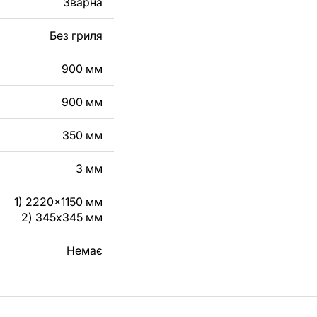
Зварна
робу з металу для
Без гриля
га, зв'яжіться з
900 мм
900 мм
350 мм
3 мм
1) 2220x1150 мм
2) 345x345 мм
Немає