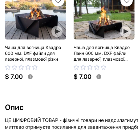
Чаша для вогнища Квадро
Чаша для вогнища Квадро
600 мм. DXF файли для
Лайн 600 мм. DXF файли
лазерної, плазмової різки
для лазерної, плазмової
різки
$ 7.00
$ 7.00
i
i
Опис
ЦЕ ЦИФРОВИЙ ТОВАР - фізичні товари не надсилатимуть
миттєво отримуєте посилання для завантаження придба