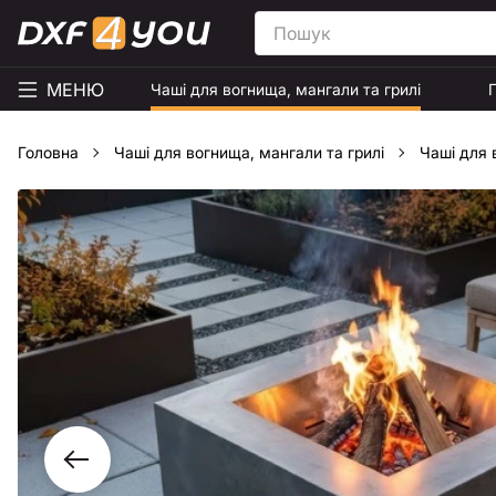
МЕНЮ
Чаші для вогнища, мангали та грилі
Головна
Чаші для вогнища, мангали та грилі
Чаші для