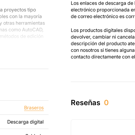
Los enlaces de descarga de l
a proyectos tipo
electrónico proporcionada e
bles con la mayoría
de correo electrónico es corr
 y otras herramientas
amas como AutoCAD,
Los productos digitales disp
 métodos de edición
devolver, cambiar ni cancel
descripción del producto at
con nosotros si tienes algun
s metálicas, podrás
contacto directamente con e
s están hechos para
as mientras trabajas
dos tanto para un uso
tos creados a partir
Reseñas
0
ibido revender o
Braseros
Descarga digital
ñadiendo texto,
os para que se adapte