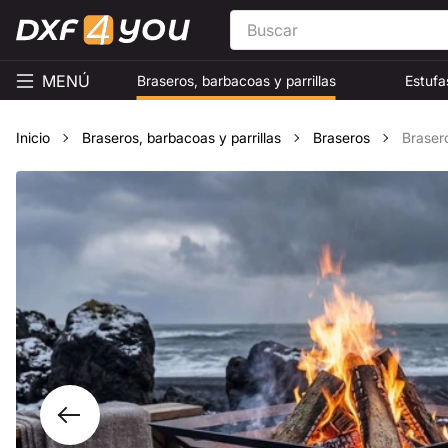
MENÚ
Braseros, barbacoas y parrillas
Estufa
Inicio
Braseros, barbacoas y parrillas
Braseros
Braser