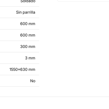
Soldado
e un producto de
Sin parrilla
tacto con nosotros en
600 mm
600 mm
300 mm
3 mm
1550x630 mm
No