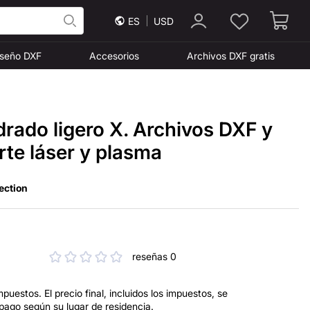
ES
USD
iseño DXF
Accesorios
Archivos DXF gratis
rado ligero X. Archivos DXF y
te láser y plasma
ection
reseñas 0
mpuestos. El precio final, incluidos los impuestos, se
 pago según su lugar de residencia.