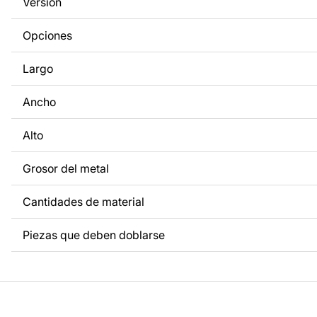
Versión
a tus necesidades. Si necesitas un diseño personalizado d
metal, ponte en contacto con nosotros.
Opciones
Si tienes alguna pregunta o necesitas ayuda, ponte en con
Largo
cualquier momento: estamos siempre listos para ayudarte.
Ancho
Alto
Grosor del metal
Cantidades de material
Piezas que deben doblarse