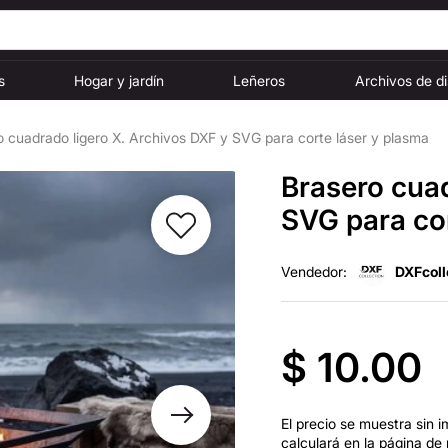
s
Hogar y jardín
Leñeros
Archivos de d
o cuadrado ligero X. Archivos DXF y SVG para corte láser y plasma
Brasero cuad
SVG para cor
Vendedor:
DXFcoll
$ 10.00
El precio se muestra sin i
calculará en la página de