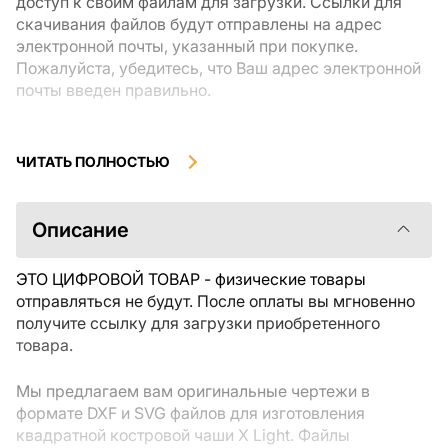
доступ к своим файлам для загрузки. Ссылки для
скачивания файлов будут отправлены на адрес
электронной почты, указанный при покупке.
Пожалуйста, убедитесь, что Ваш адрес электронной
почты введен правильно.
Цифровые товары, доступные для мгновенной
загрузки, не подлежат возврату или обмену после их
ЧИТАТЬ ПОЛНОСТЬЮ
скачивания. Мы рекомендуем внимательно
ознакомиться с описанием товара и задать все
интересующие Вас вопросы перед покупкой. Если у
Описание
Вас возникли проблемы с заказом, пожалуйста,
свяжитесь с продавцом напрямую.
ЭТО ЦИФРОВОЙ ТОВАР - физические товары
отправляться не будут. После оплаты вы мгновенно
получите ссылку для загрузки приобретенного
товара.
Мы предлагаем вам оригинальные чертежи в
формате DXF и SVG файлов для изготовления
квадратной костровой чаши X Light. Файлы