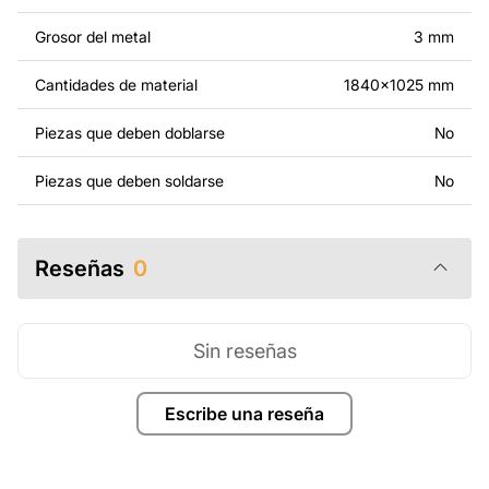
necesidades. Si necesitas un diseño personalizado de
un producto de metal, ponte en contacto con nosotros.
Grosor del metal
3 mm
Si tienes alguna pregunta o necesitas ayuda, ponte en
Cantidades de material
1840x1025 mm
contacto con nosotros en cualquier momento: estamos
siempre listos para ayudarte.
Piezas que deben doblarse
No
Piezas que deben soldarse
No
Reseñas
0
Sin reseñas
Escribe una reseña