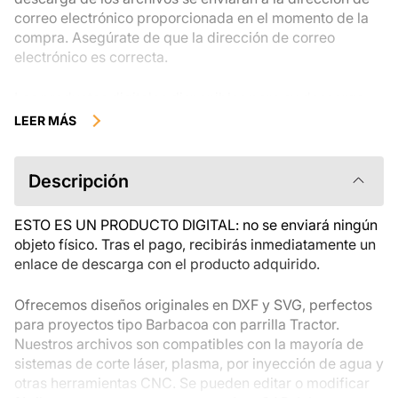
correo electrónico proporcionada en el momento de la
compra. Asegúrate de que la dirección de correo
electrónico es correcta.
Los productos digitales disponibles para su descarga
instantánea no se pueden devolver, cambiar ni cancelar
LEER MÁS
una vez descargados. Te recomendamos que revises la
descripción del producto atentamente antes de
comprarlo y que te pongas en contacto con nosotros si
Descripción
tienes alguna duda. Si tienes problemas con el pedido,
ponte en contacto directamente con el vendedor.
ESTO ES UN PRODUCTO DIGITAL: no se enviará ningún
objeto físico. Tras el pago, recibirás inmediatamente un
enlace de descarga con el producto adquirido.
Ofrecemos diseños originales en DXF y SVG, perfectos
para proyectos tipo Barbacoa con parrilla Tractor.
Nuestros archivos son compatibles con la mayoría de
sistemas de corte láser, plasma, por inyección de agua y
otras herramientas CNC. Se pueden editar o modificar