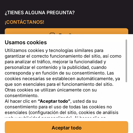
¿TIENES ALGUNA PREGUNTA?
¡CONTÁCTANOS!
Escríbenos
Usamos cookies
Utilizamos cookies y tecnologías similares para
garantizar el correcto funcionamiento del sitio, así como
para analizar el tráfico, mejorar la funcionalidad y
personalizar el contenido y la publicidad, cuando
corresponda y en función de su consentimiento. Las
cookies necesarias se establecen automáticamente, ya
que son esenciales para el funcionamiento del sitio.
Otras cookies se utilizan únicamente con su
consentimiento.
Al hacer clic en
“Aceptar todo”
, usted da su
ES
USD - US Dollar ($)
consentimiento para el uso de todas las cookies no
esenciales (configuración del sitio, cookies de análisis
web y publicidad personalizada). Al hacer clic en
“Rechazar todo”
, usted permite el uso únicamente de
Aceptar todo
las cookies necesarias. Al hacer clic en
“Configuración