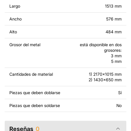
modificados.
Largo
1513 mm
Por un precio adicional, podemos personalizar el diseño
Ancho
576 mm
añadiendo texto, imágenes o el logo de tu empresa, o
haciendo otros cambios para que se adapte a tus
Alto
484 mm
necesidades. Si necesitas un diseño personalizado de
un producto de metal, ponte en contacto con nosotros.
Grosor del metal
está disponible en dos
grosores:
Si tienes alguna pregunta o necesitas ayuda, ponte en
3 mm
5 mm
contacto con nosotros en cualquier momento: estamos
siempre listos para ayudarte.
Cantidades de material
1) 2170x1015 mm
2) 1430x650 mm
Piezas que deben doblarse
Sí
Piezas que deben soldarse
No
Reseñas
0