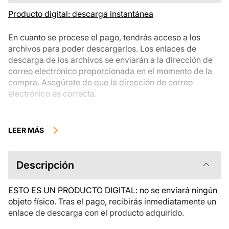
Producto digital: descarga instantánea
En cuanto se procese el pago, tendrás acceso a los
archivos para poder descargarlos. Los enlaces de
descarga de los archivos se enviarán a la dirección de
correo electrónico proporcionada en el momento de la
compra. Asegúrate de que la dirección de correo
electrónico es correcta.
Los productos digitales disponibles para su descarga
instantánea no se pueden devolver, cambiar ni cancelar
LEER MÁS
una vez descargados. Te recomendamos que revises la
descripción del producto atentamente antes de
comprarlo y que te pongas en contacto con nosotros si
Descripción
tienes alguna duda. Si tienes problemas con el pedido,
ponte en contacto directamente con el vendedor.
ESTO ES UN PRODUCTO DIGITAL: no se enviará ningún
objeto físico. Tras el pago, recibirás inmediatamente un
enlace de descarga con el producto adquirido.