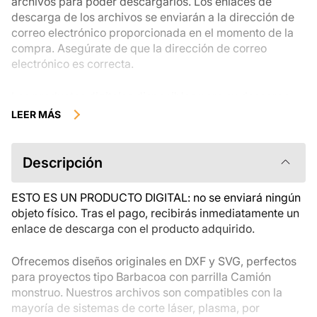
archivos para poder descargarlos. Los enlaces de
descarga de los archivos se enviarán a la dirección de
correo electrónico proporcionada en el momento de la
compra. Asegúrate de que la dirección de correo
electrónico es correcta.
Los productos digitales disponibles para su descarga
instantánea no se pueden devolver, cambiar ni cancelar
LEER MÁS
una vez descargados. Te recomendamos que revises la
descripción del producto atentamente antes de
comprarlo y que te pongas en contacto con nosotros si
Descripción
tienes alguna duda. Si tienes problemas con el pedido,
ponte en contacto directamente con el vendedor.
ESTO ES UN PRODUCTO DIGITAL: no se enviará ningún
objeto físico. Tras el pago, recibirás inmediatamente un
enlace de descarga con el producto adquirido.
Ofrecemos diseños originales en DXF y SVG, perfectos
para proyectos tipo Barbacoa con parrilla Camión
monstruo. Nuestros archivos son compatibles con la
mayoría de sistemas de corte láser, plasma, por