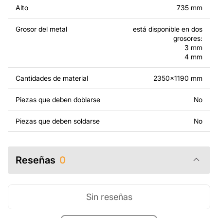
haciendo otros cambios para que se adapte a tus
Alto
735 mm
necesidades. Si necesitas un diseño personalizado de
un producto de metal, ponte en contacto con nosotros.
Grosor del metal
está disponible en dos
grosores:
Si tienes alguna pregunta o necesitas ayuda, ponte en
3 mm
4 mm
contacto con nosotros en cualquier momento: estamos
siempre listos para ayudarte.
Cantidades de material
2350x1190 mm
Piezas que deben doblarse
No
Piezas que deben soldarse
No
Reseñas
0
Sin reseñas