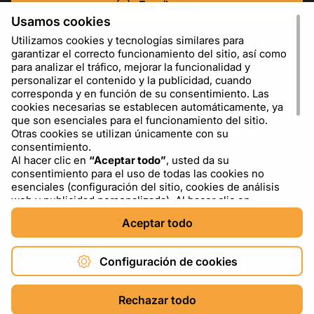
Escríbenos
Usamos cookies
Utilizamos cookies y tecnologías similares para
garantizar el correcto funcionamiento del sitio, así como
para analizar el tráfico, mejorar la funcionalidad y
personalizar el contenido y la publicidad, cuando
corresponda y en función de su consentimiento. Las
cookies necesarias se establecen automáticamente, ya
que son esenciales para el funcionamiento del sitio.
Otras cookies se utilizan únicamente con su
consentimiento.
Al hacer clic en
“Aceptar todo”
, usted da su
ES
USD - US Dollar ($)
consentimiento para el uso de todas las cookies no
esenciales (configuración del sitio, cookies de análisis
web y publicidad personalizada). Al hacer clic en
“Rechazar todo”
, usted permite el uso únicamente de
Aceptar todo
las cookies necesarias. Al hacer clic en
“Configuración
de cookies”
, puede elegir qué categorías de cookies
permitir o bloquear. Puede cambiar o retirar su
Configuración de cookies
consentimiento en cualquier momento a través del
enlace “Configuración de cookies” en la parte inferior del
Copyright © 2026 DXF4YOU.
sitio. Para obtener más información sobre el uso de
Rechazar todo
cookies, incluida información sobre proveedores