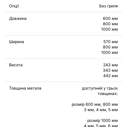
Опції
Без гриля
Ви можете використовувати файли для створення
готових виробів як для персонального, так і для
Довжина
600 мм
комерційного використання, включаючи продаж
800 мм
виробів, виготовлених за цими кресленнями.
1000 мм
Наголошуємо, що перепродаж та поширення цих
оригінальних або відредагованих файлів заборонені.
Ширина
570 мм
800 мм
1000 мм
За додаткову плату ми можемо додати будь-який
текст, зображення, логотип вашої компанії або
Висота
243 мм
зробити інші зміни в дизайні виробу. Якщо вам
343 мм
потрібно, щоб ми виконали індивідуальне креслення
442 мм
виробу з металу для вас, будь ласка, зв'яжіться з
нами.
Товщина метала
доступний у трьох
товщинах:
Якщо у вас залишилися питання або вам потрібна
допомога, зв'яжіться з нами в будь-який час, ми
розмір 600 мм, 800 мм
завжди готові допомогти.
3 мм, 4 мм, 5 мм
розмір 1000 мм
4 мм, 5 мм, 6 мм