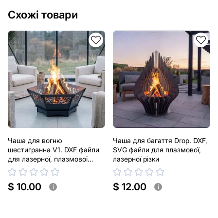
Схожі товари
Чаша для вогню
Чаша для багаття Drop. DXF,
шестигранна V1. DXF файли
SVG файли для плазмової,
для лазерної, плазмової
лазерної різки
різки
$ 10.00
$ 12.00
i
i