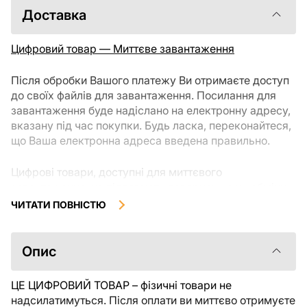
Доставка
Цифровий товар — Миттєве завантаження
Після обробки Вашого платежу Ви отримаєте доступ
до своїх файлів для завантаження. Посилання для
завантаження буде надіслано на електронну адресу,
вказану під час покупки. Будь ласка, переконайтеся,
що Ваша електронна адреса введена правильно.
Цифрові товари, доступні для миттєвого
завантаження, не підлягають поверненню чи обміну
після їх завантаження. Рекомендуємо уважно
ЧИТАТИ ПОВНІСТЮ
ознайомитися з описом товару та задати всі
уточнюючі питання перед покупкою. Якщо у Вас
виникли проблеми із замовленням, будь ласка,
Опис
зв'яжіться безпосередньо з продавцем.
ЦЕ ЦИФРОВИЙ ТОВАР – фізичні товари не
надсилатимуться. Після оплати ви миттєво отримуєте