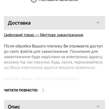
Доставка
Цифровий товар — Миттєве завантаження
Після обробки Вашого платежу Ви отримаєте доступ
до своїх файлів для завантаження. Посилання для
завантаження буде надіслано на електронну адресу,
вказану під час покупки. Будь ласка, переконайтеся,
що Ваша електронна адреса введена правильно.
Цифрові товари, доступні для миттєвого
завантаження, не підлягають поверненню чи обміну
після їх завантаження. Рекомендуємо уважно
ЧИТАТИ ПОВНІСТЮ
ознайомитися з описом товару та задати всі
уточнюючі питання перед покупкою. Якщо у Вас
виникли проблеми із замовленням, будь ласка,
Опис