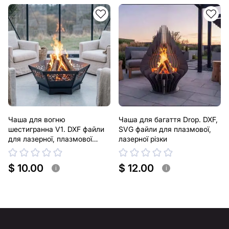
Чаша для вогню
Чаша для багаття Drop. DXF,
шестигранна V1. DXF файли
SVG файли для плазмової,
для лазерної, плазмової
лазерної різки
різки
$ 10.00
$ 12.00
i
i