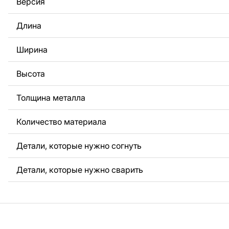
Версия
За дополнительную плату мы можем добавить любой те
логотип вашей компании или внести другие изменения 
Длина
Если вам нужно, чтобы мы выполнили индивидуальный 
металла для вас, пожалуйста, свяжитесь с нами.
Ширина
Если у вас остались вопросы или вам нужна помощь, с
любое время, мы всегда готовы помочь.
Высота
Толщина металла
Количество материала
Детали, которые нужно согнуть
Детали, которые нужно сварить