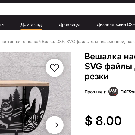
чи
Дом и сад
Дровницы
Дизайнерские DX
настенная с полкой Волки. DXF, SVG файлы для плазменной, лаз
Вешалка нас
SVG файлы 
резки
Продавец:
DXFStu
$ 8.00