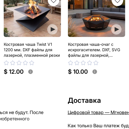
Костровая чаша Twist V1
Костровая чаша-очаг с
1200 мм. DXF файлы для
искрогасителем. DXF, SVG
лазерной, плазменной резки
файлы для лазерной,
плазменной резки
$ 12.00
$ 10.00
i
i
Доставка
ся не будут. После
Цифровой товар — Мгновен
риобретенного
Как только Ваш платеж буд