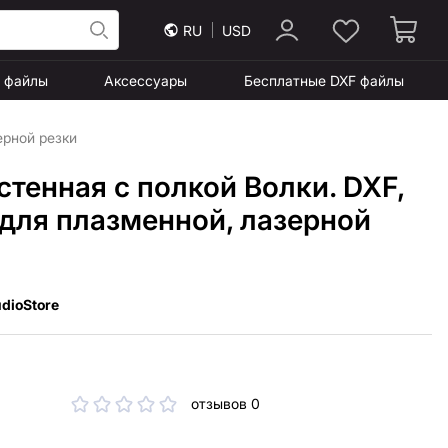
RU
USD
F файлы
Аксессуары
Бесплатные DXF файлы
ерной резки
тенная с полкой Волки. DXF,
для плазменной, лазерной
dioStore
отзывов 0