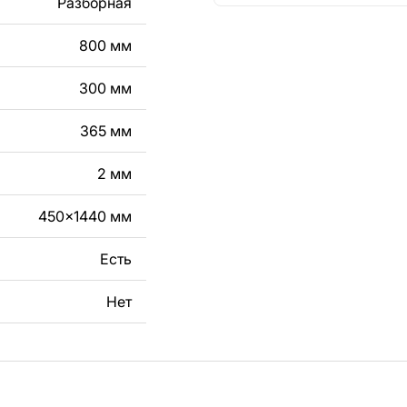
Разборная
кст, изображение,
в дизайн изделия.
800 мм
чертеж изделия из
300 мм
вяжитесь с нами в
365 мм
2 мм
450x1440 мм
Есть
Нет