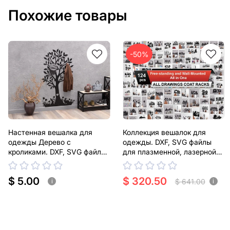
Похожие товары
-50%
Настенная вешалка для
Коллекция вешалок для
одежды Дерево с
одежды. DXF, SVG файлы
кроликами. DXF, SVG файлы
для плазменной, лазерной
для плазменной, лазерной
резки
резки
$ 5.00
$ 320.50
$ 641.00
i
i