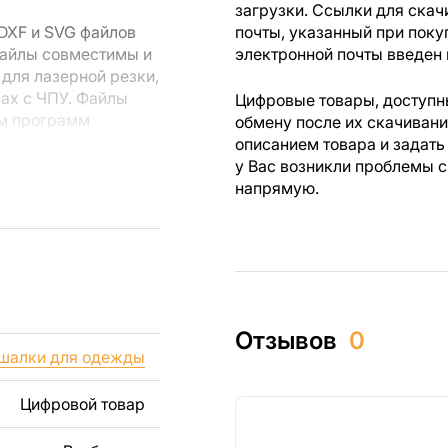
загрузки. Ссылки для скач
DXF и SVG файлов
почты, указанный при поку
Файлы совместимы и
электронной почты введен 
для лазерной резки,
вах с ЧПУ. Файлы
Цифровые товары, доступны
ем программ
обмену после их скачиван
rks или другого
описанием товара и задать
у Вас возникли проблемы с
напрямую.
 резки, вы сможете
ежи созданы с
ы вы могли
изделий как для
Отзывов
0
ючая продажу
шалки для одежды
дчеркиваем, что
ли
Цифровой товар