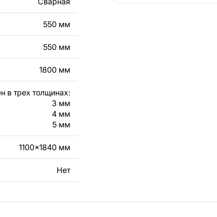
Сварная
кст, изображение,
в дизайн изделия.
550 мм
чертеж изделия из
550 мм
вяжитесь с нами в
1800 мм
н в трех толщинах:
3 мм
4 мм
5 мм
1100x1840 мм
Нет