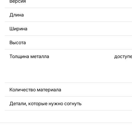
Версия
За дополнительную плату мы можем добавить любой те
логотип вашей компании или внести другие изменения 
Длина
Если вам нужно, чтобы мы выполнили индивидуальный 
металла для вас, пожалуйста, свяжитесь с нами.
Ширина
Если у вас остались вопросы или вам нужна помощь, с
любое время, мы всегда готовы помочь.
Высота
Толщина металла
доступе
Количество материала
Детали, которые нужно согнуть