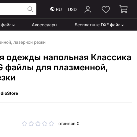
RU
USD
F файлы
Аксессуары
Бесплатные DXF файлы
нной, лазерной резки
я одежды напольная Классика
VG файлы для плазменной,
езки
dioStore
отзывов 0