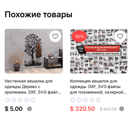
Похожие товары
-50%
Настенная вешалка для
Коллекция вешалок для
одежды Дерево с
одежды. DXF, SVG файлы
кроликами. DXF, SVG файлы
для плазменной, лазерной
для плазменной, лазерной
резки
резки
$ 5.00
$ 320.50
$ 641.00
i
i