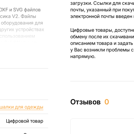
загрузки. Ссылки для скач
DXF и SVG файлов
почты, указанный при поку
ссика V2. Файлы
электронной почты введен 
 оборудования для
других устройствах
Цифровые товары, доступны
использованием
обмену после их скачиван
r, SolidWorks или
описанием товара и задать
лов.
у Вас возникли проблемы с
напрямую.
 резки, вы сможете
ежи созданы с
ы вы могли
изделий как для
Отзывов
0
ючая продажу
шалки для одежды
дчеркиваем, что
ли
Цифровой товар