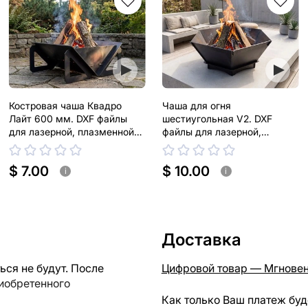
Костровая чаша Квадро
Чаша для огня
Лайт 600 мм. DXF файлы
шестиугольная V2. DXF
для лазерной, плазменной
файлы для лазерной,
резки
плазменной резки
$ 7.00
$ 10.00
i
i
Доставка
ся не будут. После
Цифровой товар — Мгновен
риобретенного
Как только Ваш платеж буд