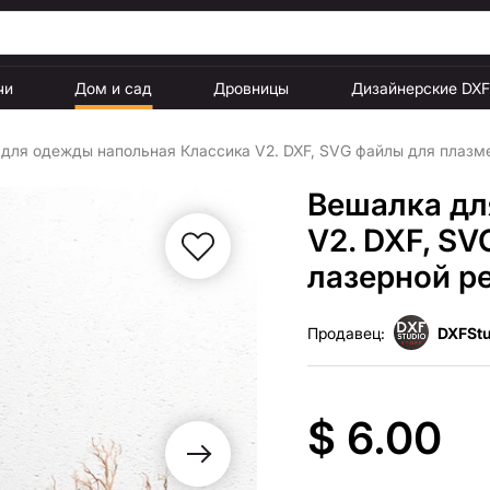
чи
Дом и сад
Дровницы
Дизайнерские DX
для одежды напольная Классика V2. DXF, SVG файлы для плазме
Вешалка дл
V2. DXF, S
лазерной р
Продавец:
DXFStu
$ 6.00