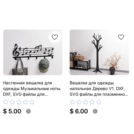
Настенная вешалка для
Вешалка для одежды
одежды Музыкальные ноты.
напольная Дерево V1. DXF,
DXF, SVG файлы для
SVG файлы для плазменной,
плазменной, лазерной резки
лазерной резки
$ 5.00
$ 6.00
i
i