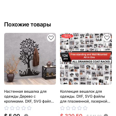
Похожие товары
-50%
Настенная вешалка для
Коллекция вешалок для
одежды Дерево с
одежды. DXF, SVG файлы
кроликами. DXF, SVG файлы
для плазменной, лазерной
для плазменной, лазерной
резки
резки
i
i