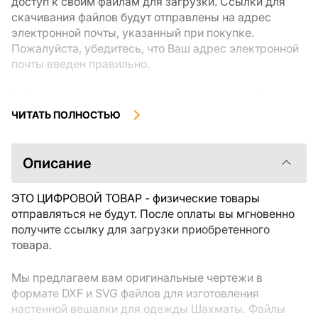
доступ к своим файлам для загрузки. Ссылки для
скачивания файлов будут отправлены на адрес
электронной почты, указанный при покупке.
Пожалуйста, убедитесь, что Ваш адрес электронной
почты введен правильно.
Цифровые товары, доступные для мгновенной
загрузки, не подлежат возврату или обмену после их
ЧИТАТЬ ПОЛНОСТЬЮ
скачивания. Мы рекомендуем внимательно
ознакомиться с описанием товара и задать все
интересующие Вас вопросы перед покупкой. Если у
Описание
Вас возникли проблемы с заказом, пожалуйста,
свяжитесь с продавцом напрямую.
ЭТО ЦИФРОВОЙ ТОВАР - физические товары
отправляться не будут. После оплаты вы мгновенно
получите ссылку для загрузки приобретенного
товара.
Мы предлагаем вам оригинальные чертежи в
формате DXF и SVG файлов для изготовления
настенной вешалки для одежды Шахматы. Файлы