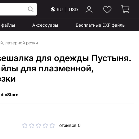
RU
USD
F файлы
Аксессуары
Бесплатные DXF файлы
й, лазерной резки
вешалка для одежды Пустыня.
айлы для плазменной,
езки
dioStore
отзывов 0