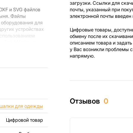
загрузки. Ссылки для скач
DXF и SVG файлов
почты, указанный при поку
тыня. Файлы
электронной почты введен 
 оборудования для
других устройствах
Цифровые товары, доступны
использованием
обмену после их скачиван
r, SolidWorks или
описанием товара и задать
лов.
у Вас возникли проблемы с
напрямую.
 резки, вы сможете
ежи созданы с
ы вы могли
изделий как для
Отзывов
0
ючая продажу
шалки для одежды
дчеркиваем, что
ли
Цифровой товар