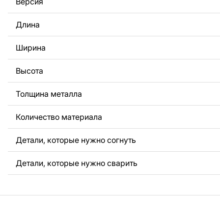
Версия
За дополнительную плату мы можем добавить любой те
логотип вашей компании или внести другие изменения 
Длина
Если вам нужно, чтобы мы выполнили индивидуальный 
металла для вас, пожалуйста, свяжитесь с нами.
Ширина
Если у вас остались вопросы или вам нужна помощь, с
любое время, мы всегда готовы помочь.
Высота
Толщина металла
Количество материала
Детали, которые нужно согнуть
Детали, которые нужно сварить