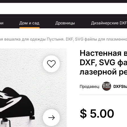
чи
Дом и сад
Дровницы
Дизайнерские DX
я вешалка для одежды Пустыня. DXF, SVG файлы для плазменно
Настенная 
DXF, SVG ф
лазерной р
Продавец:
DXFStu
$ 5.00