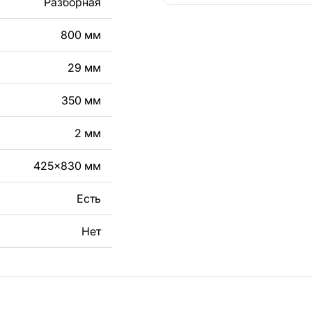
Разборная
кст, изображение,
в дизайн изделия.
800 мм
чертеж изделия из
29 мм
вяжитесь с нами в
350 мм
2 мм
425x830 мм
Есть
Нет