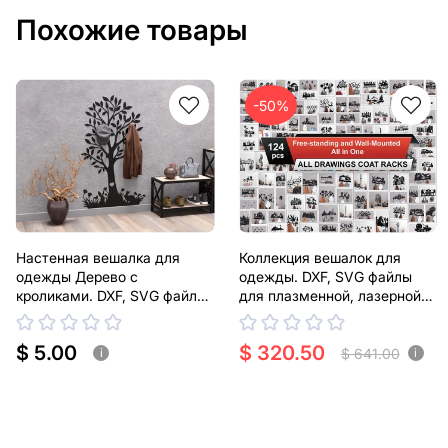
Похожие товары
-50%
Настенная вешалка для
Коллекция вешалок для
одежды Дерево с
одежды. DXF, SVG файлы
кроликами. DXF, SVG файлы
для плазменной, лазерной
для плазменной, лазерной
резки
резки
$ 5.00
$ 320.50
$ 641.00
i
i