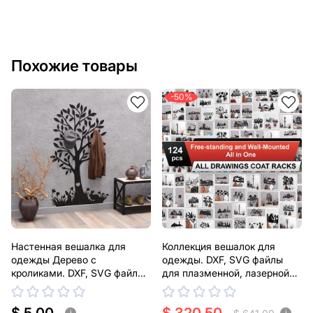
Похожие товары
-50%
Настенная вешалка для
Коллекция вешалок для
одежды Дерево с
одежды. DXF, SVG файлы
кроликами. DXF, SVG файлы
для плазменной, лазерной
для плазменной, лазерной
резки
резки
i
i