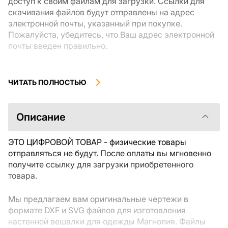
доступ к своим файлам для загрузки. Ссылки для
скачивания файлов будут отправлены на адрес
электронной почты, указанный при покупке.
Пожалуйста, убедитесь, что Ваш адрес электронной
почты введен правильно.
Цифровые товары, доступные для мгновенной
загрузки, не подлежат возврату или обмену после их
ЧИТАТЬ ПОЛНОСТЬЮ
скачивания. Мы рекомендуем внимательно
ознакомиться с описанием товара и задать все
интересующие Вас вопросы перед покупкой. Если у
Описание
Вас возникли проблемы с заказом, пожалуйста,
свяжитесь с продавцом напрямую.
ЭТО ЦИФРОВОЙ ТОВАР - физические товары
отправляться не будут. После оплаты вы мгновенно
получите ссылку для загрузки приобретенного
товара.
Мы предлагаем вам оригинальные чертежи в
формате DXF и SVG файлов для изготовления
настенной вешалки для одежды Магнолия. Файлы