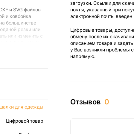
загрузки. Ссылки для скач
DXF и SVG файлов
почты, указанный при поку
ой и ковбойка
электронной почты введен 
 на большинстве
водяной резки или
Цифровые товары, доступны
ть или изменить с
обмену после их скачиван
Adobe Illustrator,
описанием товара и задать
 векторных файлов.
у Вас возникли проблемы с
напрямую.
 резки, вы сможете
ежи созданы с
ы вы могли
изделий как для
Отзывов
0
ючая продажу
шалки для одежды
дчеркиваем, что
ли
Цифровой товар