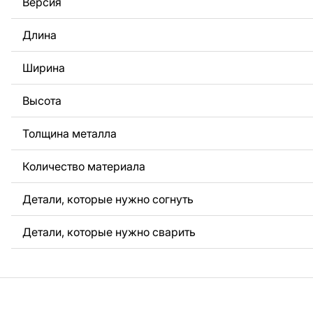
Версия
За дополнительную плату мы можем добавить любой те
логотип вашей компании или внести другие изменения 
Длина
Если вам нужно, чтобы мы выполнили индивидуальный 
металла для вас, пожалуйста, свяжитесь с нами.
Ширина
Если у вас остались вопросы или вам нужна помощь, с
любое время, мы всегда готовы помочь.
Высота
Толщина металла
Количество материала
Детали, которые нужно согнуть
Детали, которые нужно сварить