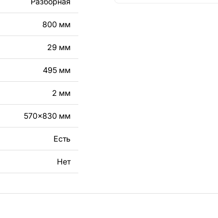
Разборная
кст, изображение,
в дизайн изделия.
800 мм
чертеж изделия из
29 мм
вяжитесь с нами в
495 мм
2 мм
570x830 мм
Есть
Нет