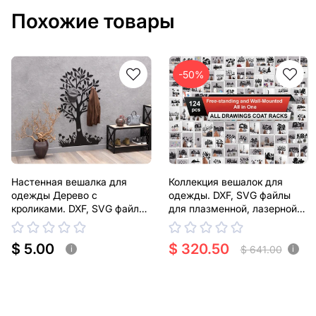
Похожие товары
-50%
Настенная вешалка для
Коллекция вешалок для
одежды Дерево с
одежды. DXF, SVG файлы
кроликами. DXF, SVG файлы
для плазменной, лазерной
для плазменной, лазерной
резки
резки
$ 5.00
$ 320.50
$ 641.00
i
i