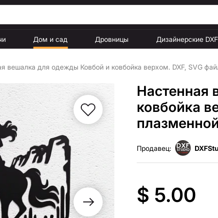
чи
Дом и сад
Дровницы
Дизайнерские DX
я вешалка для одежды Ковбой и ковбойка верхом. DXF, SVG фай
Настенная 
ковбойка в
плазменной
Продавец:
DXFStu
$ 5.00