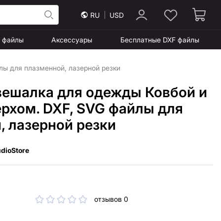
RU
USD
F файлы
Аксессуары
Бесплатные DXF файлы
лы для плазменной, лазерной резки
вешалка для одежды Ковбой и
ерхом. DXF, SVG файлы для
, лазерной резки
dioStore
отзывов 0