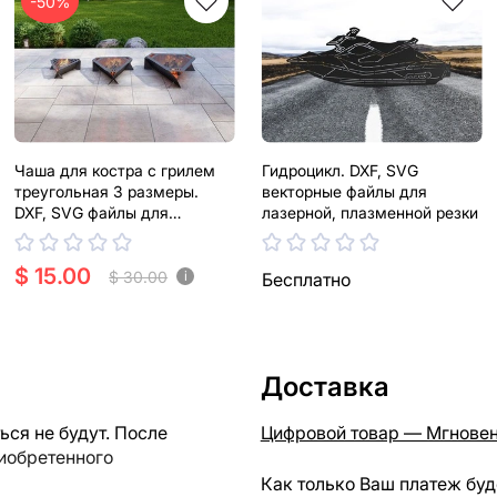
-50%
Чаша для костра с грилем
Гидроцикл. DXF, SVG
треугольная 3 размеры.
векторные файлы для
DXF, SVG файлы для
лазерной, плазменной резки
плазменной, лазерной резки
$ 15.00
$ 30.00
i
Бесплатно
Доставка
ся не будут. После
Цифровой товар — Мгновен
риобретенного
Как только Ваш платеж буд