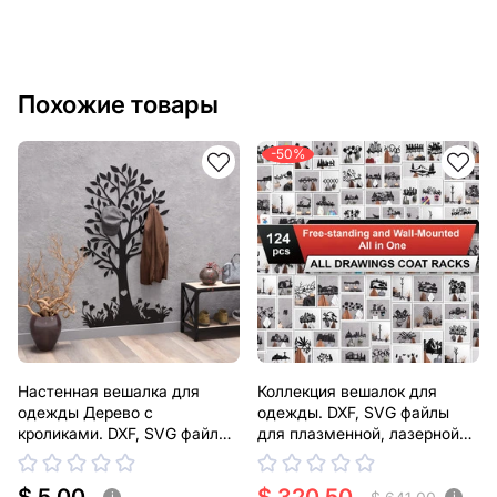
Похожие товары
-50%
Настенная вешалка для
Коллекция вешалок для
одежды Дерево с
одежды. DXF, SVG файлы
кроликами. DXF, SVG файлы
для плазменной, лазерной
для плазменной, лазерной
резки
резки
i
i