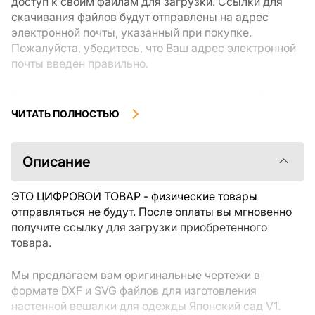
доступ к своим файлам для загрузки. Ссылки для
скачивания файлов будут отправлены на адрес
электронной почты, указанный при покупке.
Пожалуйста, убедитесь, что Ваш адрес электронной
почты введен правильно.
Цифровые товары, доступные для мгновенной
загрузки, не подлежат возврату или обмену после их
ЧИТАТЬ ПОЛНОСТЬЮ
скачивания. Мы рекомендуем внимательно
ознакомиться с описанием товара и задать все
интересующие Вас вопросы перед покупкой. Если у
Описание
Вас возникли проблемы с заказом, пожалуйста,
свяжитесь с продавцом напрямую.
ЭТО ЦИФРОВОЙ ТОВАР - физические товары
отправляться не будут. После оплаты вы мгновенно
получите ссылку для загрузки приобретенного
товара.
Мы предлагаем вам оригинальные чертежи в
формате DXF и SVG файлов для изготовления
настенной вешалки для одежды Японский сад V1.