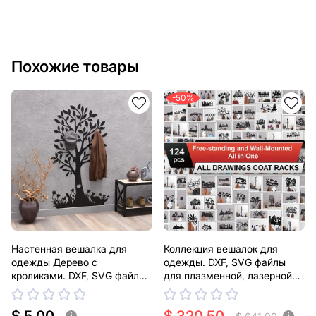
Похожие товары
-50%
Настенная вешалка для
Коллекция вешалок для
одежды Дерево с
одежды. DXF, SVG файлы
кроликами. DXF, SVG файлы
для плазменной, лазерной
для плазменной, лазерной
резки
резки
i
i