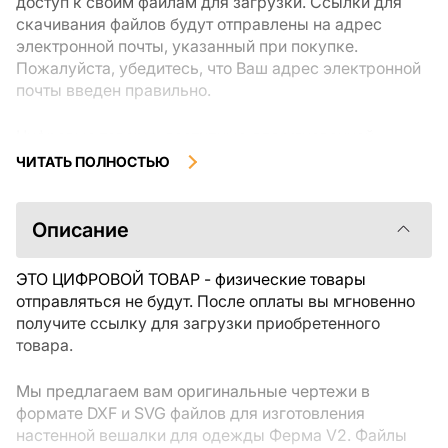
доступ к своим файлам для загрузки. Ссылки для
скачивания файлов будут отправлены на адрес
электронной почты, указанный при покупке.
Пожалуйста, убедитесь, что Ваш адрес электронной
почты введен правильно.
Цифровые товары, доступные для мгновенной
загрузки, не подлежат возврату или обмену после их
ЧИТАТЬ ПОЛНОСТЬЮ
скачивания. Мы рекомендуем внимательно
ознакомиться с описанием товара и задать все
интересующие Вас вопросы перед покупкой. Если у
Описание
Вас возникли проблемы с заказом, пожалуйста,
свяжитесь с продавцом напрямую.
ЭТО ЦИФРОВОЙ ТОВАР - физические товары
отправляться не будут. После оплаты вы мгновенно
получите ссылку для загрузки приобретенного
товара.
Мы предлагаем вам оригинальные чертежи в
формате DXF и SVG файлов для изготовления
настенной вешалки для одежды Ферма V2. Файлы