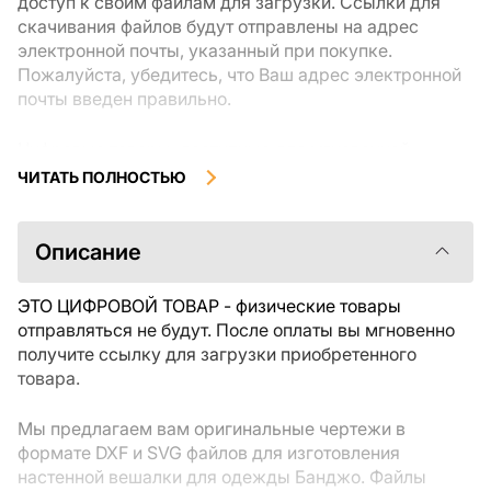
доступ к своим файлам для загрузки. Ссылки для
скачивания файлов будут отправлены на адрес
электронной почты, указанный при покупке.
Пожалуйста, убедитесь, что Ваш адрес электронной
почты введен правильно.
Цифровые товары, доступные для мгновенной
загрузки, не подлежат возврату или обмену после их
ЧИТАТЬ ПОЛНОСТЬЮ
скачивания. Мы рекомендуем внимательно
ознакомиться с описанием товара и задать все
интересующие Вас вопросы перед покупкой. Если у
Описание
Вас возникли проблемы с заказом, пожалуйста,
свяжитесь с продавцом напрямую.
ЭТО ЦИФРОВОЙ ТОВАР - физические товары
отправляться не будут. После оплаты вы мгновенно
получите ссылку для загрузки приобретенного
товара.
Мы предлагаем вам оригинальные чертежи в
формате DXF и SVG файлов для изготовления
настенной вешалки для одежды Банджо. Файлы