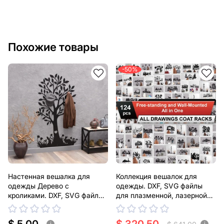
Похожие товары
-50%
Настенная вешалка для
Коллекция вешалок для
одежды Дерево с
одежды. DXF, SVG файлы
кроликами. DXF, SVG файлы
для плазменной, лазерной
для плазменной, лазерной
резки
резки
i
i