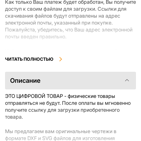
Как только Ваш платеж будет обработан, Вы получите
доступ к своим файлам для загрузки. Ссылки для
скачивания файлов будут отправлены на адрес
электронной почты, указанный при покупке.
Пожалуйста, убедитесь, что Ваш адрес электронной
почты введен правильно.
Цифровые товары, доступные для мгновенной
загрузки, не подлежат возврату или обмену после их
ЧИТАТЬ ПОЛНОСТЬЮ
скачивания. Мы рекомендуем внимательно
ознакомиться с описанием товара и задать все
интересующие Вас вопросы перед покупкой. Если у
Описание
Вас возникли проблемы с заказом, пожалуйста,
свяжитесь с продавцом напрямую.
ЭТО ЦИФРОВОЙ ТОВАР - физические товары
отправляться не будут. После оплаты вы мгновенно
получите ссылку для загрузки приобретенного
товара.
Мы предлагаем вам оригинальные чертежи в
формате DXF и SVG файлов для изготовления