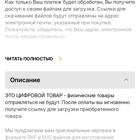
Как только Ваш платеж будет обработан, Вы получите
доступ к своим файлам для загрузки. Ссылки для
скачивания файлов будут отправлены на адрес
электронной почты, указанный при покупке.
Пожалуйста, убедитесь, что Ваш адрес электронной
почты введен правильно.
Цифровые товары, доступные для мгновенной
загрузки, не подлежат возврату или обмену после их
ЧИТАТЬ ПОЛНОСТЬЮ
скачивания. Мы рекомендуем внимательно
ознакомиться с описанием товара и задать все
интересующие Вас вопросы перед покупкой. Если у
Описание
Вас возникли проблемы с заказом, пожалуйста,
свяжитесь с продавцом напрямую.
ЭТО ЦИФРОВОЙ ТОВАР - физические товары
отправляться не будут. После оплаты вы мгновенно
получите ссылку для загрузки приобретенного
товара.
Мы предлагаем вам оригинальные чертежи в
формате DXF и SVG файлов для изготовления