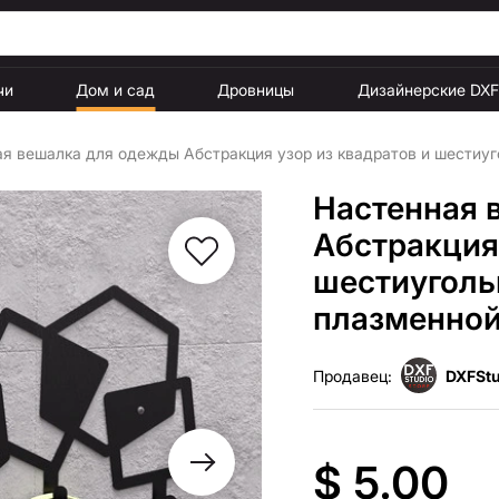
чи
Дом и сад
Дровницы
Дизайнерские DX
я вешалка для одежды Абстракция узор из квадратов и шестиуг
Настенная 
Абстракция 
шестиуголь
плазменной
Продавец:
DXFStu
$ 5.00