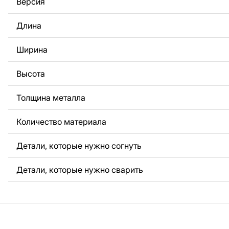
Версия
За дополнительную плату мы можем добавить любой те
Длина
логотип вашей компании или внести другие изменения 
Если вам нужно, чтобы мы выполнили индивидуальный 
металла для вас, пожалуйста, свяжитесь с нами.
Ширина
Если у вас остались вопросы или вам нужна помощь, с
Высота
любое время, мы всегда готовы помочь.
Толщина металла
Количество материала
Детали, которые нужно согнуть
Детали, которые нужно сварить