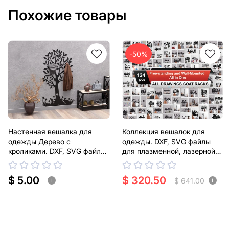
Похожие товары
-50%
Настенная вешалка для
Коллекция вешалок для
одежды Дерево с
одежды. DXF, SVG файлы
кроликами. DXF, SVG файлы
для плазменной, лазерной
для плазменной, лазерной
резки
резки
$ 5.00
$ 320.50
$ 641.00
i
i