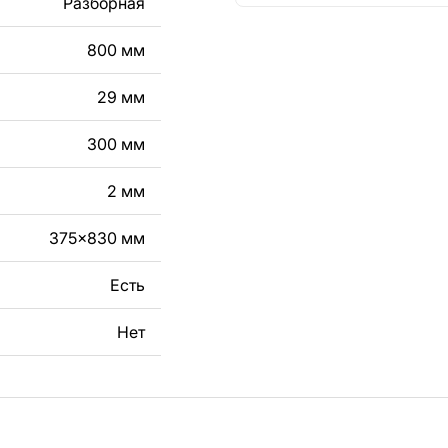
Разборная
кст, изображение,
800 мм
в дизайн изделия.
чертеж изделия из
29 мм
вяжитесь с нами в
300 мм
2 мм
375x830 мм
Есть
Нет