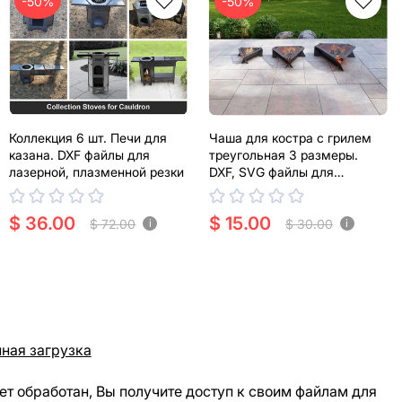
-50%
-50%
Коллекция 6 шт. Печи для
Чаша для костра с грилем
казана. DXF файлы для
треугольная 3 размеры.
лазерной, плазменной резки
DXF, SVG файлы для
плазменной, лазерной резки
$ 36.00
$ 15.00
$ 72.00
$ 30.00
i
i
ная загрузка
ет обработан, Вы получите доступ к своим файлам для