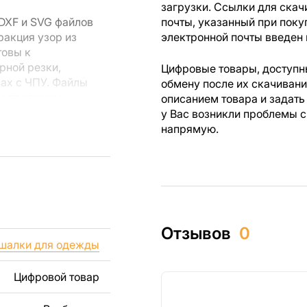
загрузки. Ссылки для скач
DXF и SVG файлов
почты, указанный при поку
ракция узор из
электронной почты введен 
товы к
рной резки,
Цифровые товары, доступны
вах с ЧПУ. Файлы
обмену после их скачиван
ем программ
описанием товара и задать
rks или другого
у Вас возникли проблемы с
напрямую.
 резки, вы сможете
ежи созданы с
ы вы могли
Отзывов
0
изделий как для
шалки для одежды
ючая продажу
дчеркиваем, что
Цифровой товар
ли