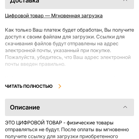
Доставка
Цифровой товар — Мгновенная загрузка
Как только Ваш платеж будет обработан, Вы получите
доступ к своим файлам для загрузки. Ссылки для
скачивания файлов будут отправлены на адрес
электронной почты, указанный при покупке.
Пожалуйста, убедитесь, что Ваш адрес электронной
почты введен правильно.
Цифровые товары, доступные для мгновенной
загрузки, не подлежат возврату или обмену после их
ЧИТАТЬ ПОЛНОСТЬЮ
скачивания. Мы рекомендуем внимательно
ознакомиться с описанием товара и задать все
интересующие Вас вопросы перед покупкой. Если у
Описание
Вас возникли проблемы с заказом, пожалуйста,
свяжитесь с продавцом напрямую.
ЭТО ЦИФРОВОЙ ТОВАР - физические товары
отправляться не будут. После оплаты вы мгновенно
получите ссылку для загрузки приобретенного