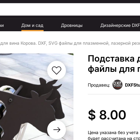
чи
Дом и сад
Дровницы
Дизайнерские DX
для вина Корова. DXF, SVG файлы для плазменной, лазерной рез
Подставка д
файлы для 
Продавец:
DXFStu
$ 8.00
Цена указана без учета
будет рассчитана на ст