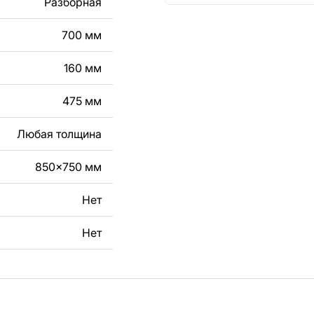
Разборная
кст, изображение,
в дизайн изделия.
700 мм
чертеж изделия из
160 мм
вяжитесь с нами в
475 мм
Любая толщина
850x750 мм
Нет
Нет