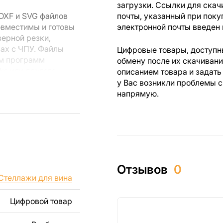
загрузки. Ссылки для скач
DXF и SVG файлов
почты, указанный при поку
овместимы и готовы
электронной почты введен 
зерной резки,
вах с ЧПУ. Файлы
Цифровые товары, доступны
ем программ
обмену после их скачиван
rks или другого
описанием товара и задать
у Вас возникли проблемы с
напрямую.
 резки, вы сможете
ежи созданы с
ы вы могли
изделий как для
Отзывов
0
ючая продажу
Стеллажи для вина
дчеркиваем, что
ли
Цифровой товар