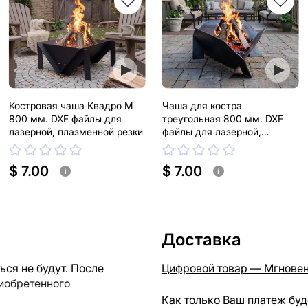
Костровая чаша Квадро М
Чаша для костра
800 мм. DXF файлы для
треугольная 800 мм. DXF
лазерной, плазменной резки
файлы для лазерной,
плазменной резки
$ 7.00
$ 7.00
i
i
Доставка
ся не будут. После
Цифровой товар — Мгновен
риобретенного
Как только Ваш платеж буд