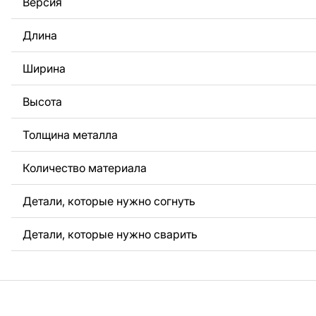
Версия
За дополнительную плату мы можем добавить любой те
логотип вашей компании или внести другие изменения 
Длина
Если вам нужно, чтобы мы выполнили индивидуальный 
металла для вас, пожалуйста, свяжитесь с нами.
Ширина
Если у вас остались вопросы или вам нужна помощь, с
любое время, мы всегда готовы помочь.
Высота
Толщина металла
Количество материала
Детали, которые нужно согнуть
Детали, которые нужно сварить