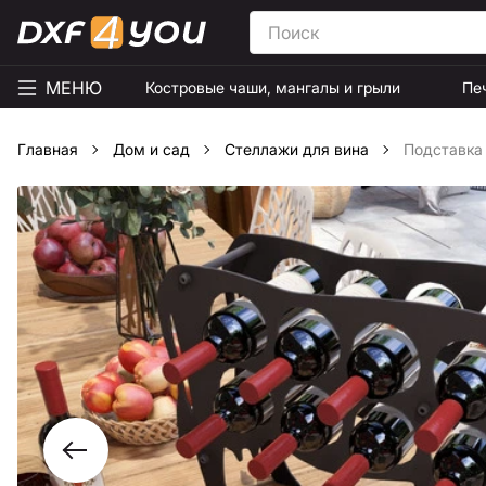
МЕНЮ
Костровые чаши, мангалы и грыли
Пе
Главная
Дом и сад
Стеллажи для вина
Подставка 