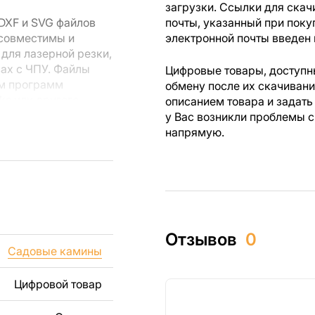
загрузки. Ссылки для скач
DXF и SVG файлов
почты, указанный при поку
 совместимы и
электронной почты введен 
для лазерной резки,
вах с ЧПУ. Файлы
Цифровые товары, доступны
ем программ
обмену после их скачиван
rks или другого
описанием товара и задать
у Вас возникли проблемы с
напрямую.
 резки, вы сможете
ежи созданы с
ы вы могли
изделий как для
Отзывов
0
ючая продажу
Садовые камины
дчеркиваем, что
ли
Цифровой товар