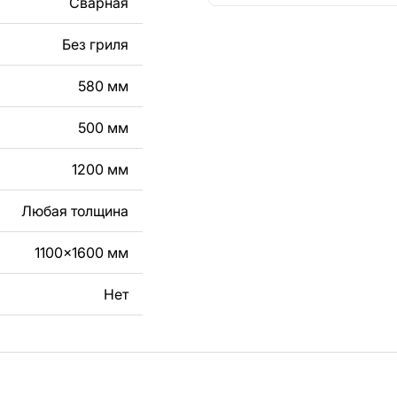
Сварная
кст, изображение,
в дизайн изделия.
Без гриля
чертеж изделия из
580 мм
вяжитесь с нами в
500 мм
1200 мм
Любая толщина
1100x1600 мм
Нет