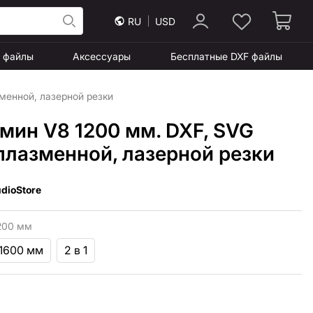
RU
USD
F файлы
Аксессуары
Бесплатные DXF файлы
менной, лазерной резки
мин V8 1200 мм. DXF, SVG
плазменной, лазерной резки
dioStore
200 мм
 1600 мм
2 в 1