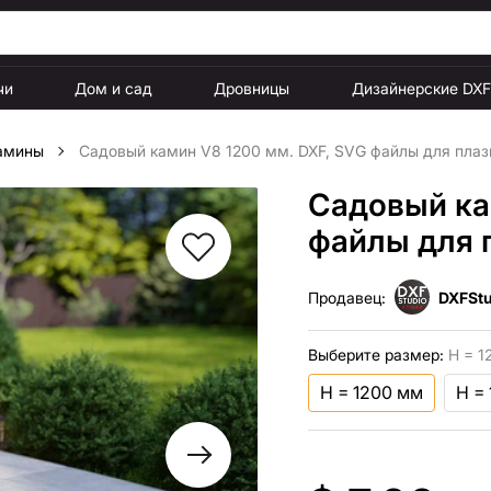
чи
Дом и сад
Дровницы
Дизайнерские DX
амины
Садовый камин V8 1200 мм. DXF, SVG файлы для плаз
Садовый ка
файлы для 
Продавец:
DXFStu
Выберите размер:
H = 1
H = 1200 мм
H =