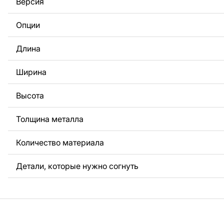
Версия
За дополнительную плату мы можем добавить любой те
логотип вашей компании или внести другие изменения 
Опции
Если вам нужно, чтобы мы выполнили индивидуальный 
металла для вас, пожалуйста, свяжитесь с нами.
Длина
Если у вас остались вопросы или вам нужна помощь, с
любое время, мы всегда готовы помочь.
Ширина
Высота
Толщина металла
Количество материала
Детали, которые нужно согнуть