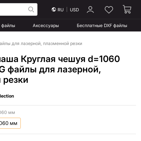
RU
USD
F файлы
Аксессуары
Бесплатные DXF файлы
айлы для лазерной, плазменной резки
чаша Круглая чешуя d=1060
VG файлы для лазерной,
 резки
lection
060 мм
1060 мм