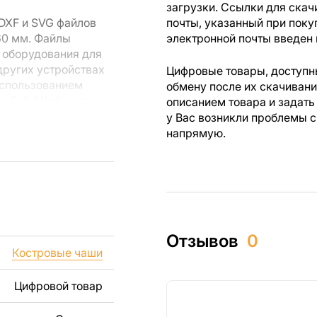
загрузки. Ссылки для скач
DXF и SVG файлов
почты, указанный при поку
60 мм. Файлы
электронной почты введен 
 оборудования для
других устройствах
Цифровые товары, доступны
использованием
обмену после их скачиван
r, SolidWorks или
описанием товара и задать
лов.
у Вас возникли проблемы с
напрямую.
 резки, вы сможете
ежи созданы с
ы вы могли
изделий как для
Отзывов
0
ючая продажу
Костровые чаши
дчеркиваем, что
ли
Цифровой товар