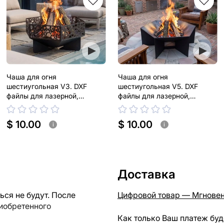
Чаша для огня
Чаша для огня
шестиугольная V3. DXF
шестиугольная V5. DXF
файлы для лазерной,
файлы для лазерной,
плазменной резки
плазменной резки
$ 10.00
$ 10.00
i
i
Доставка
ся не будут. После
Цифровой товар — Мгновен
риобретенного
Как только Ваш платеж буд