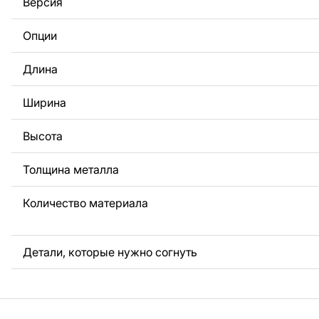
Версия
За дополнительную плату мы можем добавить любой те
логотип вашей компании или внести другие изменения 
Опции
Если вам нужно, чтобы мы выполнили индивидуальный 
металла для вас, пожалуйста, свяжитесь с нами.
Длина
Если у вас остались вопросы или вам нужна помощь, с
любое время, мы всегда готовы помочь.
Ширина
Высота
Толщина металла
Количество материала
Детали, которые нужно согнуть