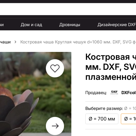
чи
Дом и сад
Дровницы
Дизайнерские DX
 чаши
Костровая чаша Круглая чешуя d=1060 мм. DXF, SVG ф
Костровая 
мм. DXF, S
плазменной
Продавец:
DXFcol
Выберите размер:
Ø = 1
Ø = 700 мм
Ø = 