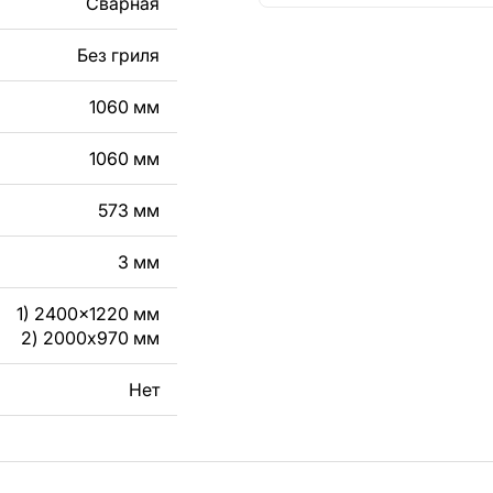
Сварная
кст, изображение,
в дизайн изделия.
Без гриля
чертеж изделия из
1060 мм
вяжитесь с нами в
1060 мм
573 мм
3 мм
1) 2400x1220 мм
2) 2000x970 мм
Нет