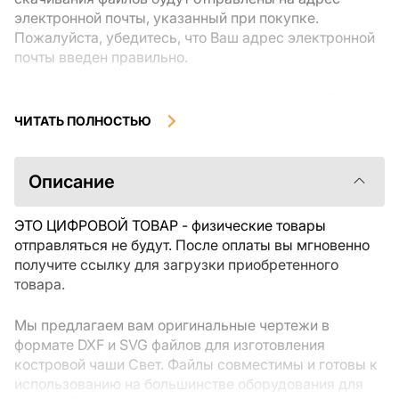
электронной почты, указанный при покупке.
Пожалуйста, убедитесь, что Ваш адрес электронной
почты введен правильно.
Цифровые товары, доступные для мгновенной
загрузки, не подлежат возврату или обмену после их
ЧИТАТЬ ПОЛНОСТЬЮ
скачивания. Мы рекомендуем внимательно
ознакомиться с описанием товара и задать все
интересующие Вас вопросы перед покупкой. Если у
Описание
Вас возникли проблемы с заказом, пожалуйста,
свяжитесь с продавцом напрямую.
ЭТО ЦИФРОВОЙ ТОВАР - физические товары
отправляться не будут. После оплаты вы мгновенно
получите ссылку для загрузки приобретенного
товара.
Мы предлагаем вам оригинальные чертежи в
формате DXF и SVG файлов для изготовления
костровой чаши Свет. Файлы совместимы и готовы к
использованию на большинстве оборудования для