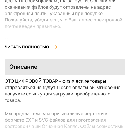
доступ к своим файлам для загрузки. Ссылки для
скачивания файлов будут отправлены на адрес
электронной почты, указанный при покупке.
Пожалуйста, убедитесь, что Ваш адрес электронной
почты введен правильно.
Цифровые товары, доступные для мгновенной
загрузки, не подлежат возврату или обмену после их
ЧИТАТЬ ПОЛНОСТЬЮ
скачивания. Мы рекомендуем внимательно
ознакомиться с описанием товара и задать все
интересующие Вас вопросы перед покупкой. Если у
Описание
Вас возникли проблемы с заказом, пожалуйста,
свяжитесь с продавцом напрямую.
ЭТО ЦИФРОВОЙ ТОВАР - физические товары
отправляться не будут. После оплаты вы мгновенно
получите ссылку для загрузки приобретенного
товара.
Мы предлагаем вам оригинальные чертежи в
формате DXF и SVG файлов для изготовления
костровой чаши Огненная Капля. Файлы совместимы