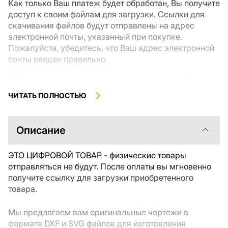
Как только Ваш платеж будет обработан, Вы получите
доступ к своим файлам для загрузки. Ссылки для
скачивания файлов будут отправлены на адрес
электронной почты, указанный при покупке.
Пожалуйста, убедитесь, что Ваш адрес электронной
почты введен правильно.
Цифровые товары, доступные для мгновенной
загрузки, не подлежат возврату или обмену после их
ЧИТАТЬ ПОЛНОСТЬЮ
скачивания. Мы рекомендуем внимательно
ознакомиться с описанием товара и задать все
интересующие Вас вопросы перед покупкой. Если у
Описание
Вас возникли проблемы с заказом, пожалуйста,
свяжитесь с продавцом напрямую.
ЭТО ЦИФРОВОЙ ТОВАР - физические товары
отправляться не будут. После оплаты вы мгновенно
получите ссылку для загрузки приобретенного
товара.
Мы предлагаем вам оригинальные чертежи в
формате DXF и SVG файлов для изготовления