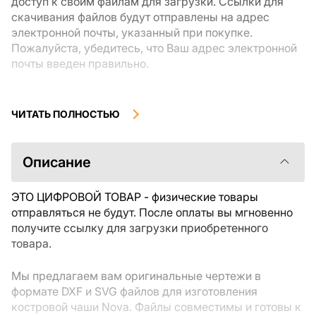
доступ к своим файлам для загрузки. Ссылки для
скачивания файлов будут отправлены на адрес
электронной почты, указанный при покупке.
Пожалуйста, убедитесь, что Ваш адрес электронной
почты введен правильно.
Цифровые товары, доступные для мгновенной
загрузки, не подлежат возврату или обмену после их
ЧИТАТЬ ПОЛНОСТЬЮ
скачивания. Мы рекомендуем внимательно
ознакомиться с описанием товара и задать все
интересующие Вас вопросы перед покупкой. Если у
Описание
Вас возникли проблемы с заказом, пожалуйста,
свяжитесь с продавцом напрямую.
ЭТО ЦИФРОВОЙ ТОВАР - физические товары
отправляться не будут. После оплаты вы мгновенно
получите ссылку для загрузки приобретенного
товара.
Мы предлагаем вам оригинальные чертежи в
формате DXF и SVG файлов для изготовления
костровой чаши Nova. Файлы совместимы и готовы к