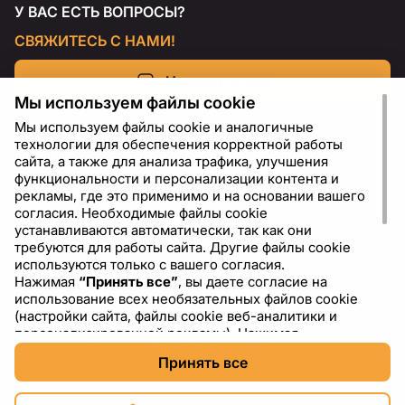
У ВАС ЕСТЬ ВОПРОСЫ?
СВЯЖИТЕСЬ С НАМИ!
Напишите нам
Мы используем файлы cookie
Мы используем файлы cookie и аналогичные
технологии для обеспечения корректной работы
сайта, а также для анализа трафика, улучшения
функциональности и персонализации контента и
рекламы, где это применимо и на основании вашего
согласия. Необходимые файлы cookie
устанавливаются автоматически, так как они
требуются для работы сайта. Другие файлы cookie
используются только с вашего согласия.
Нажимая
“Принять все”
, вы даете согласие на
RU
USD - US Dollar ($)
использование всех необязательных файлов cookie
(настройки сайта, файлы cookie веб-аналитики и
персонализированной рекламы). Нажимая
“Отклонить все”
, вы разрешаете использовать только
Принять все
необходимые файлы cookie. Нажимая
“Настройки
cookie”
, вы можете выбрать, какие категории файлов
cookie разрешить или отключить. Вы можете