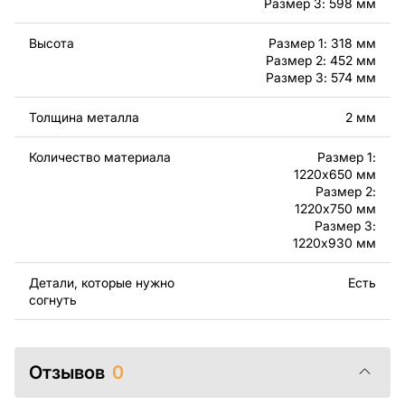
готовых изделий, изготовленных по этим чертежам.
Размер 3: 598 мм
Подчеркиваем, что перепродажа и распространение
этих оригинальных или отредактированных файлов
Высота
Размер 1: 318 мм
Размер 2: 452 мм
запрещены.
Размер 3: 574 мм
За дополнительную плату мы можем добавить любой
Толщина металла
2 мм
текст, изображение, логотип вашей компании или
внести другие изменения в дизайн изделия. Если вам
Количество материала
Размер 1:
нужно, чтобы мы выполнили индивидуальный чертеж
1220x650 мм
изделия из металла для вас, пожалуйста, свяжитесь
Размер 2:
с нами.
1220x750 мм
Размер 3:
1220x930 мм
Если у вас остались вопросы или вам нужна помощь,
свяжитесь с нами в любое время, мы всегда готовы
Детали, которые нужно
Есть
помочь.
согнуть
Отзывов
0