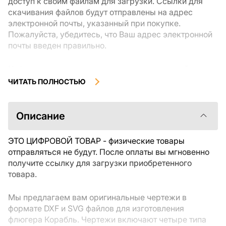
доступ к своим файлам для загрузки. Ссылки для
скачивания файлов будут отправлены на адрес
электронной почты, указанный при покупке.
Пожалуйста, убедитесь, что Ваш адрес электронной
почты введен правильно.
Цифровые товары, доступные для мгновенной
загрузки, не подлежат возврату или обмену после их
ЧИТАТЬ ПОЛНОСТЬЮ
скачивания. Мы рекомендуем внимательно
ознакомиться с описанием товара и задать все
интересующие Вас вопросы перед покупкой. Если у
Описание
Вас возникли проблемы с заказом, пожалуйста,
свяжитесь с продавцом напрямую.
ЭТО ЦИФРОВОЙ ТОВАР - физические товары
отправляться не будут. После оплаты вы мгновенно
получите ссылку для загрузки приобретенного
товара.
Мы предлагаем вам оригинальные чертежи в
формате DXF и SVG файлов для изготовления
флюгера Корабль. Чертежи включают четыре типа