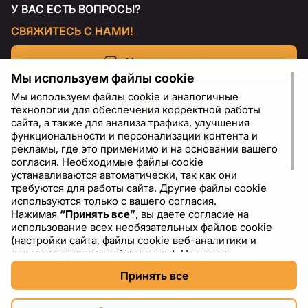
У ВАС ЕСТЬ ВОПРОСЫ?
СВЯЖИТЕСЬ С НАМИ!
Напишите нам
Мы используем файлы cookie
Мы используем файлы cookie и аналогичные
технологии для обеспечения корректной работы
сайта, а также для анализа трафика, улучшения
функциональности и персонализации контента и
рекламы, где это применимо и на основании вашего
согласия. Необходимые файлы cookie
устанавливаются автоматически, так как они
требуются для работы сайта. Другие файлы cookie
используются только с вашего согласия.
Нажимая
“Принять все”
, вы даете согласие на
RU
USD - US Dollar ($)
использование всех необязательных файлов cookie
(настройки сайта, файлы cookie веб-аналитики и
персонализированной рекламы). Нажимая
“Отклонить все”
, вы разрешаете использовать только
Принять все
необходимые файлы cookie. Нажимая
“Настройки
cookie”
, вы можете выбрать, какие категории файлов
cookie разрешить или отключить. Вы можете