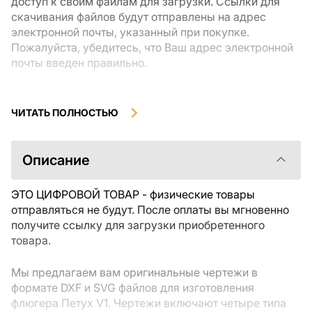
доступ к своим файлам для загрузки. Ссылки для
скачивания файлов будут отправлены на адрес
электронной почты, указанный при покупке.
Пожалуйста, убедитесь, что Ваш адрес электронной
почты введен правильно.
Цифровые товары, доступные для мгновенной
загрузки, не подлежат возврату или обмену после их
ЧИТАТЬ ПОЛНОСТЬЮ
скачивания. Мы рекомендуем внимательно
ознакомиться с описанием товара и задать все
интересующие Вас вопросы перед покупкой. Если у
Описание
Вас возникли проблемы с заказом, пожалуйста,
свяжитесь с продавцом напрямую.
ЭТО ЦИФРОВОЙ ТОВАР - физические товары
отправляться не будут. После оплаты вы мгновенно
получите ссылку для загрузки приобретенного
товара.
Мы предлагаем вам оригинальные чертежи в
формате DXF и SVG файлов для изготовления
флюгера Петух V1. Чертежи включают четыре типа