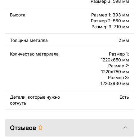
готовых изделий, изготовленных по этим чертежам.
Размер 3: 598 мм
Подчеркиваем, что перепродажа и распространение
этих оригинальных или отредактированных файлов
Высота
Размер 1: 393 мм
Размер 2: 560 мм
запрещены.
Размер 3: 710 мм
За дополнительную плату мы можем добавить любой
Толщина металла
2 мм
текст, изображение, логотип вашей компании или
внести другие изменения в дизайн изделия. Если вам
Количество материала
Размер 1:
нужно, чтобы мы выполнили индивидуальный чертеж
1220x650 мм
изделия из металла для вас, пожалуйста, свяжитесь
Размер 2:
с нами.
1220x750 мм
Размер 3:
1220x930 мм
Если у вас остались вопросы или вам нужна помощь,
свяжитесь с нами в любое время, мы всегда готовы
Детали, которые нужно
Есть
помочь.
согнуть
Отзывов
0