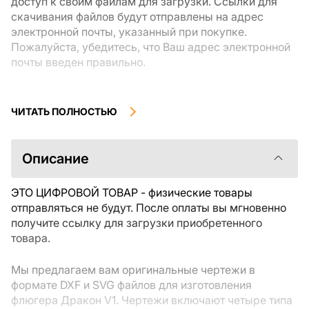
доступ к своим файлам для загрузки. Ссылки для
скачивания файлов будут отправлены на адрес
электронной почты, указанный при покупке.
Пожалуйста, убедитесь, что Ваш адрес электронной
почты введен правильно.
Цифровые товары, доступные для мгновенной
загрузки, не подлежат возврату или обмену после их
ЧИТАТЬ ПОЛНОСТЬЮ
скачивания. Мы рекомендуем внимательно
ознакомиться с описанием товара и задать все
интересующие Вас вопросы перед покупкой. Если у
Описание
Вас возникли проблемы с заказом, пожалуйста,
свяжитесь с продавцом напрямую.
ЭТО ЦИФРОВОЙ ТОВАР - физические товары
отправляться не будут. После оплаты вы мгновенно
получите ссылку для загрузки приобретенного
товара.
Мы предлагаем вам оригинальные чертежи в
формате DXF и SVG файлов для изготовления
флюгера Дракон V1. Чертежи включают четыре типа