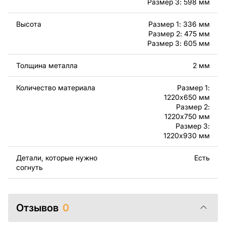
готовых изделий, изготовленных по этим чертежам.
Размер 3: 598 мм
Подчеркиваем, что перепродажа и распространение
этих оригинальных или отредактированных файлов
Высота
Размер 1: 336 мм
Размер 2: 475 мм
запрещены.
Размер 3: 605 мм
За дополнительную плату мы можем добавить любой
Толщина металла
2 мм
текст, изображение, логотип вашей компании или
внести другие изменения в дизайн изделия. Если вам
Количество материала
Размер 1:
нужно, чтобы мы выполнили индивидуальный чертеж
1220x650 мм
изделия из металла для вас, пожалуйста, свяжитесь
Размер 2:
с нами.
1220x750 мм
Размер 3:
1220x930 мм
Если у вас остались вопросы или вам нужна помощь,
свяжитесь с нами в любое время, мы всегда готовы
Детали, которые нужно
Есть
помочь.
согнуть
Отзывов
0