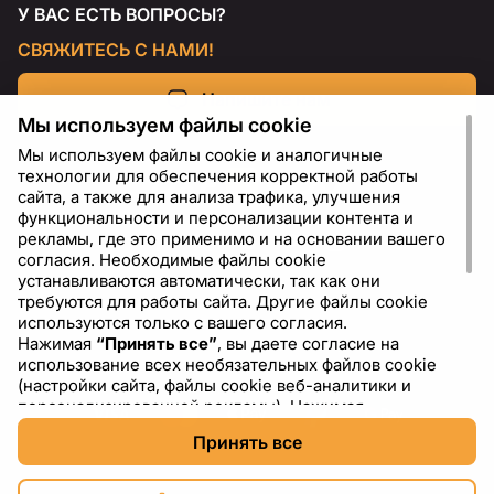
У ВАС ЕСТЬ ВОПРОСЫ?
СВЯЖИТЕСЬ С НАМИ!
Напишите нам
Мы используем файлы cookie
Мы используем файлы cookie и аналогичные
технологии для обеспечения корректной работы
сайта, а также для анализа трафика, улучшения
функциональности и персонализации контента и
рекламы, где это применимо и на основании вашего
согласия. Необходимые файлы cookie
устанавливаются автоматически, так как они
требуются для работы сайта. Другие файлы cookie
используются только с вашего согласия.
Нажимая
“Принять все”
, вы даете согласие на
RU
USD - US Dollar ($)
использование всех необязательных файлов cookie
(настройки сайта, файлы cookie веб-аналитики и
персонализированной рекламы). Нажимая
“Отклонить все”
, вы разрешаете использовать только
Принять все
необходимые файлы cookie. Нажимая
“Настройки
cookie”
, вы можете выбрать, какие категории файлов
cookie разрешить или отключить. Вы можете