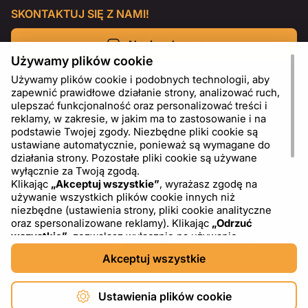
SKONTAKTUJ SIĘ Z NAMI!
Napisz do nas
Używamy plików cookie
Używamy plików cookie i podobnych technologii, aby
zapewnić prawidłowe działanie strony, analizować ruch,
ulepszać funkcjonalność oraz personalizować treści i
reklamy, w zakresie, w jakim ma to zastosowanie i na
podstawie Twojej zgody. Niezbędne pliki cookie są
ustawiane automatycznie, ponieważ są wymagane do
działania strony. Pozostałe pliki cookie są używane
wyłącznie za Twoją zgodą.
Klikając
„Akceptuj wszystkie”
, wyrażasz zgodę na
używanie wszystkich plików cookie innych niż
PL
USD - US Dollar ($)
niezbędne (ustawienia strony, pliki cookie analityczne
oraz spersonalizowane reklamy). Klikając
„Odrzuć
wszystkie”
, zezwalasz wyłącznie na używanie
niezbędnych plików cookie. Klikając
„Ustawienia plików
Akceptuj wszystkie
cookie”
, możesz wybrać, które kategorie plików cookie
chcesz zaakceptować lub zablokować. Możesz w
dowolnym momencie zmienić lub wycofać swoją zgodę,
Ustawienia plików cookie
korzystając z linku „Ustawienia plików cookie” w dolnej