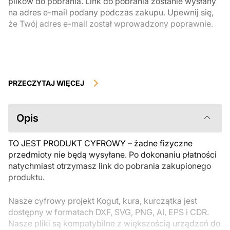
plików do pobrania. Link do pobrania zostanie wysłany
na adres e-mail podany podczas zakupu. Upewnij się,
że Twój adres e-mail został wprowadzony poprawnie.
Produkty cyfrowe, dostępne do natychmiastowego pobrania, nie
podlegają zwrotowi ani wymianie po ich pobraniu. Zalecamy
PRZECZYTAJ WIĘCEJ
uważnie zapoznać się z opisem produktu i zadać wszystkie pytania
przed zakupem. Jeśli masz jakiekolwiek problemy z zamówieniem,
skontaktuj się bezpośrednio ze sprzedawcą.
Opis
TO JEST PRODUKT CYFROWY – żadne fizyczne
przedmioty nie będą wysyłane. Po dokonaniu płatności
natychmiast otrzymasz link do pobrania zakupionego
produktu.
Nasze cyfrowy projekt Kogut, kura, kurczątka jest
dostępny w formatach DXF, SVG, PNG, AI, EPS i CDR.
Nasze pliki są kompatybilne z większością urządzeń do