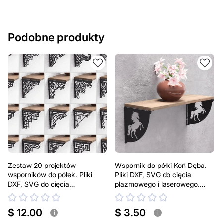
Podobne produkty
Zestaw 20 projektów
Wspornik do półki Koń Dęba.
wsporników do półek. Pliki
Pliki DXF, SVG do cięcia
DXF, SVG do cięcia
plazmowego i laserowego.
plazmowego i laserowego.
Uchwyt do półki
Uchwyt do półki
$ 12.00
$ 3.50
i
i