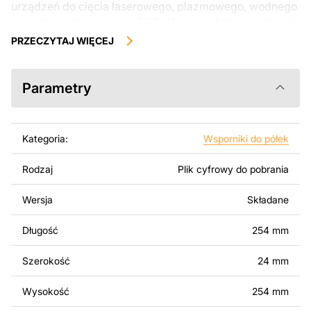
urządzeń do cięcia laserowego, plazmowego, wodnego
oraz innymi maszynami CNC. Można je łatwo edytować
lub modyfikować za pomocą programów takich jak
PRZECZYTAJ WIĘCEJ
AutoCAD, Inkscape, SheetCam, Adobe Illustrator,
SolidWorks lub innych narzędzi do edycji wektorowej.
Parametry
Korzystając z tych plików możesz przy pomocy
przyrzaądu do cięcia samodzielnie stworzyć wysokiej
jakości produkt z kawałka blachy. Rysunki zostały
Kategoria:
Wsporniki do półek
zaprojektowane z myślą o nowoczesnej estetyce i
łatwym montażu, aby można było cieszyć się pracą nad
Rodzaj
Plik cyfrowy do pobrania
swoim projektem.
Wersja
Składane
Można używać tych plików do tworzenia gotowych
produktów zarówno do użytku osobistego, jak i
Długość
254 mm
komercyjnego, w tym do sprzedaży produktów
wykonanych na podstawie tych projektów. Należy
Szerokość
24 mm
jednak pamiętać, że odsprzedaż lub udostępnianie
oryginalnych bądź zmodyfikowanych plików jest
Wysokość
254 mm
surowo zabronione.