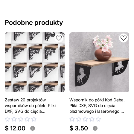
Podobne produkty
Zestaw 20 projektów
Wspornik do półki Koń Dęba.
wsporników do półek. Pliki
Pliki DXF, SVG do cięcia
DXF, SVG do cięcia
plazmowego i laserowego.
plazmowego i laserowego.
Uchwyt do półki
Uchwyt do półki
$ 12.00
$ 3.50
i
i