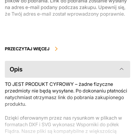
plików do pobrania. Link do pobrania zostanie wysłany
na adres e-mail podany podczas zakupu. Upewnij się,
że Twój adres e-mail został wprowadzony poprawnie.
Produkty cyfrowe, dostępne do natychmiastowego pobrania, nie
podlegają zwrotowi ani wymianie po ich pobraniu. Zalecamy
PRZECZYTAJ WIĘCEJ
uważnie zapoznać się z opisem produktu i zadać wszystkie pytania
przed zakupem. Jeśli masz jakiekolwiek problemy z zamówieniem,
skontaktuj się bezpośrednio ze sprzedawcą.
Opis
TO JEST PRODUKT CYFROWY – żadne fizyczne
przedmioty nie będą wysyłane. Po dokonaniu płatności
natychmiast otrzymasz link do pobrania zakupionego
produktu.
Dzięki oferowanym przez nas rysunkom w plikach w
formatach DXF i SVG wykonasz Wsporniki do półek
Flądra. Nasze pliki są kompatybilne z większością