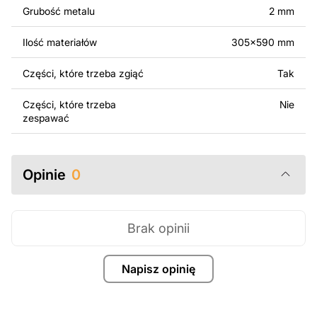
Grubość metalu
2 mm
Za dodatkową opłatą możemy dostosować projekt
poprzez dodanie tekstu, obrazów lub logo Twojej firmy
Ilość materiałów
305x590 mm
albo wprowadzenie innych modyfikacji według Twoich
potrzeb. Jeśli potrzebujesz indywidualnego projektu
Części, które trzeba zgiąć
Tak
metalowego produktu, skontaktuj się z nami.
Części, które trzeba
Nie
Jeśli masz jakiekolwiek pytania lub potrzebujesz
zespawać
pomocy, skontaktuj się z nami w dowolnym momencie –
zawsze chętnie pomożemy.
Opinie
0
Brak opinii
Napisz opinię