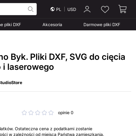
PL
USD
e pliki DXF
Akcesoria
Darmowe pliki DXF
no Byk. Pliki DXF, SVG do cięcia
i laserowego
tudioStore
opinie 0
datków. Ostateczna cena z podatkami zostanie
tności w zależności od miejsca Państwa zamieszkania.