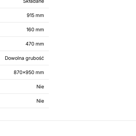
Składane
 modyfikacji według
ktu metalowego
915 mm
160 mm
skontaktuj się z nami
470 mm
Dowolna grubość
870x950 mm
Nie
Nie