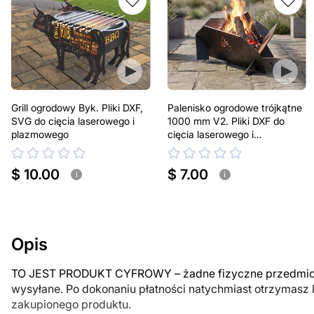
Grill ogrodowy Byk. Pliki DXF,
Palenisko ogrodowe trójkątne
SVG do cięcia laserowego i
1000 mm V2. Pliki DXF do
plazmowego
cięcia laserowego i
plazmowego
$ 10.00
$ 7.00
i
i
Opis
TO JEST PRODUKT CYFROWY – żadne fizyczne przedmiot
wysyłane. Po dokonaniu płatności natychmiast otrzymasz 
zakupionego produktu.