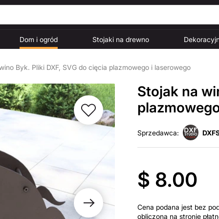
Dom i ogród
Stojaki na drewno
Dekoracyjn
 wino Byk. Pliki DXF, SVG do cięcia plazmowego i laserowego
Stojak na wi
plazmowego 
Sprzedawca:
DXFS
$ 8.00
Cena podana jest bez po
obliczona na stronie pła