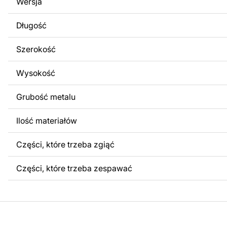
Wersja
obrazów lub logo Twojej firmy albo wprowadzenie innych
Twoich potrzeb. Jeśli potrzebujesz indywidualnego proje
Długość
produktu, skontaktuj się z nami.
Szerokość
Jeśli masz jakiekolwiek pytania lub potrzebujesz pomocy, 
w dowolnym momencie – zawsze chętnie pomożemy.
Wysokość
Grubość metalu
Ilość materiałów
Części, które trzeba zgiąć
Części, które trzeba zespawać