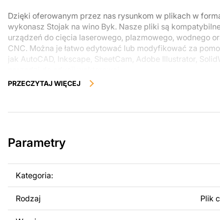
Dzięki oferowanym przez nas rysunkom w plikach w form
wykonasz Stojak na wino Byk. Nasze pliki są kompatybiln
urządzeń do cięcia laserowego, plazmowego, wodnego o
CNC. Można je łatwo edytować lub modyfikować za pomo
jak AutoCAD, Inkscape, SheetCam, Adobe Illustrator, Soli
narzędzi do edycji wektorowej.
PRZECZYTAJ WIĘCEJ
Korzystając z tych plików możesz przy pomocy przyrzaąd
samodzielnie stworzyć wysokiej jakości produkt z kawałka
zostały zaprojektowane z myślą o nowoczesnej estetyce i
można było cieszyć się pracą nad swoim projektem.
Parametry
Można używać tych plików do tworzenia gotowych produ
użytku osobistego, jak i komercyjnego, w tym do sprzeda
wykonanych na podstawie tych projektów. Należy jednak 
Kategoria:
odsprzedaż lub udostępnianie oryginalnych bądź zmodyfi
surowo zabronione.
Rodzaj
Plik 
Za dodatkową opłatą możemy dostosować projekt poprzez