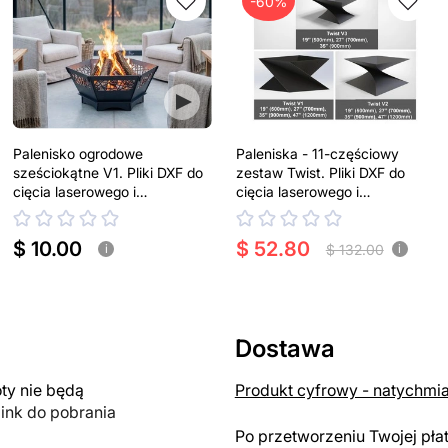
-60%
Palenisko ogrodowe
Paleniska - 11-częściowy
sześciokątne V1. Pliki DXF do
zestaw Twist. Pliki DXF do
cięcia laserowego i
cięcia laserowego i
plazmowego
plazmowego
$ 10.00
$ 52.80
$ 132.00
i
i
Dostawa
y nie będą
Produkt cyfrowy - natychmi
link do pobrania
Po przetworzeniu Twojej pła