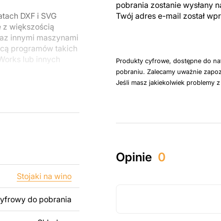
pobrania zostanie wysłany n
atach DXF i SVG
Twój adres e-mail został w
e z większością
raz innymi maszynami
cą programów takich
dWorks lub innych
Produkty cyfrowe, dostępne do na
pobraniu. Zalecamy uważnie zapoz
Jeśli masz jakiekolwiek problemy 
u do cięcia
 blachy. Rysunki
 łatwym montażu, aby
któw zarówno do
Opinie
0
ży produktów
pamiętać, że
Stojaki na wino
kowanych plików jest
cyfrowy do pobrania
 dodanie tekstu,