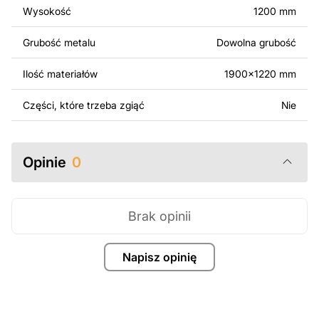
Wysokość
1200 mm
Za dodatkową opłatą możemy dostosować projekt
poprzez dodanie tekstu, obrazów lub logo Twojej firmy
Grubość metalu
Dowolna grubość
albo wprowadzenie innych modyfikacji według Twoich
potrzeb. Jeśli potrzebujesz indywidualnego projektu
Ilość materiałów
1900x1220 mm
metalowego produktu, skontaktuj się z nami.
Części, które trzeba zgiąć
Nie
Jeśli masz jakiekolwiek pytania lub potrzebujesz
pomocy, skontaktuj się z nami w dowolnym momencie –
zawsze chętnie pomożemy.
Opinie
0
Brak opinii
Napisz opinię