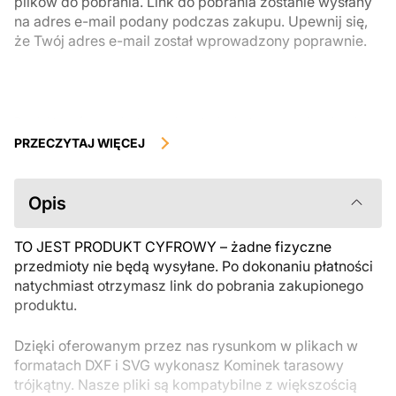
plików do pobrania. Link do pobrania zostanie wysłany
na adres e-mail podany podczas zakupu. Upewnij się,
że Twój adres e-mail został wprowadzony poprawnie.
Produkty cyfrowe, dostępne do natychmiastowego pobrania, nie
podlegają zwrotowi ani wymianie po ich pobraniu. Zalecamy
PRZECZYTAJ WIĘCEJ
uważnie zapoznać się z opisem produktu i zadać wszystkie pytania
przed zakupem. Jeśli masz jakiekolwiek problemy z zamówieniem,
skontaktuj się bezpośrednio ze sprzedawcą.
Opis
TO JEST PRODUKT CYFROWY – żadne fizyczne
przedmioty nie będą wysyłane. Po dokonaniu płatności
natychmiast otrzymasz link do pobrania zakupionego
produktu.
Dzięki oferowanym przez nas rysunkom w plikach w
formatach DXF i SVG wykonasz Kominek tarasowy
trójkątny. Nasze pliki są kompatybilne z większością