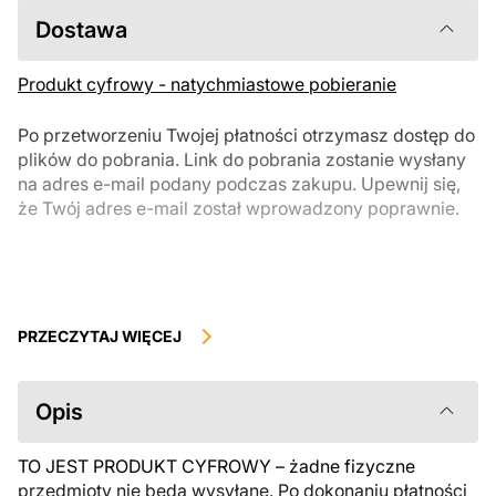
Dostawa
Produkt cyfrowy - natychmiastowe pobieranie
Po przetworzeniu Twojej płatności otrzymasz dostęp do
plików do pobrania. Link do pobrania zostanie wysłany
na adres e-mail podany podczas zakupu. Upewnij się,
że Twój adres e-mail został wprowadzony poprawnie.
Produkty cyfrowe, dostępne do natychmiastowego pobrania, nie
podlegają zwrotowi ani wymianie po ich pobraniu. Zalecamy
PRZECZYTAJ WIĘCEJ
uważnie zapoznać się z opisem produktu i zadać wszystkie pytania
przed zakupem. Jeśli masz jakiekolwiek problemy z zamówieniem,
skontaktuj się bezpośrednio ze sprzedawcą.
Opis
TO JEST PRODUKT CYFROWY – żadne fizyczne
przedmioty nie będą wysyłane. Po dokonaniu płatności