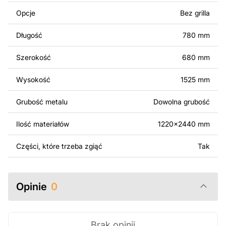
Można używać tych plików do tworzenia gotowych
Opcje
Bez grilla
produktów zarówno do użytku osobistego, jak i
komercyjnego, w tym do sprzedaży produktów
Długość
780 mm
wykonanych na podstawie tych projektów. Należy
jednak pamiętać, że odsprzedaż lub udostępnianie
Szerokość
680 mm
oryginalnych bądź zmodyfikowanych plików jest
surowo zabronione.
Wysokość
1525 mm
Za dodatkową opłatą możemy dostosować projekt
Grubość metalu
Dowolna grubość
poprzez dodanie tekstu, obrazów lub logo Twojej firmy
albo wprowadzenie innych modyfikacji według Twoich
Ilość materiałów
1220x2440 mm
potrzeb. Jeśli potrzebujesz indywidualnego projektu
metalowego produktu, skontaktuj się z nami.
Części, które trzeba zgiąć
Tak
Jeśli masz jakiekolwiek pytania lub potrzebujesz
pomocy, skontaktuj się z nami w dowolnym momencie –
Opinie
0
zawsze chętnie pomożemy.
Brak opinii