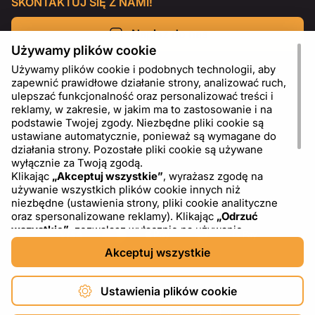
SKONTAKTUJ SIĘ Z NAMI!
Napisz do nas
Używamy plików cookie
Używamy plików cookie i podobnych technologii, aby
zapewnić prawidłowe działanie strony, analizować ruch,
ulepszać funkcjonalność oraz personalizować treści i
reklamy, w zakresie, w jakim ma to zastosowanie i na
podstawie Twojej zgody. Niezbędne pliki cookie są
ustawiane automatycznie, ponieważ są wymagane do
działania strony. Pozostałe pliki cookie są używane
wyłącznie za Twoją zgodą.
Klikając
„Akceptuj wszystkie”
, wyrażasz zgodę na
używanie wszystkich plików cookie innych niż
PL
USD - US Dollar ($)
niezbędne (ustawienia strony, pliki cookie analityczne
oraz spersonalizowane reklamy). Klikając
„Odrzuć
wszystkie”
, zezwalasz wyłącznie na używanie
niezbędnych plików cookie. Klikając
„Ustawienia plików
Akceptuj wszystkie
cookie”
, możesz wybrać, które kategorie plików cookie
chcesz zaakceptować lub zablokować. Możesz w
dowolnym momencie zmienić lub wycofać swoją zgodę,
Ustawienia plików cookie
korzystając z linku „Ustawienia plików cookie” w dolnej
części strony. Więcej informacji na temat korzystania z
Copyright © 2026 DXF4YOU.